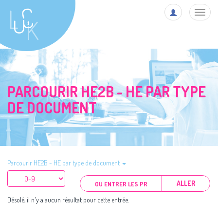
Toggl
navig
PARCOURIR HE2B - HE PAR TYPE
DE DOCUMENT
Parcourir HE2B - HE par type de document
ALLER
Désolé, il n'y a aucun résultat pour cette entrée.