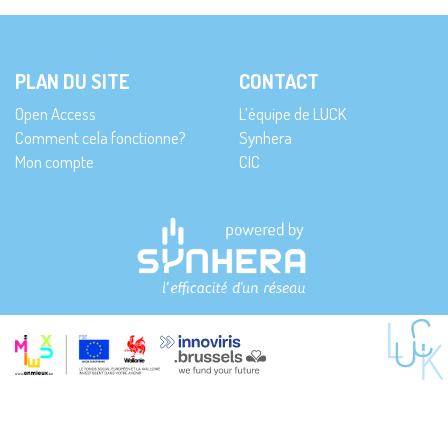
PLAN DU SITE
CONTACT
Open Access
L’équipe de LUCK
Comment cela fonctionne?
Synhera
Mon compte
CIC