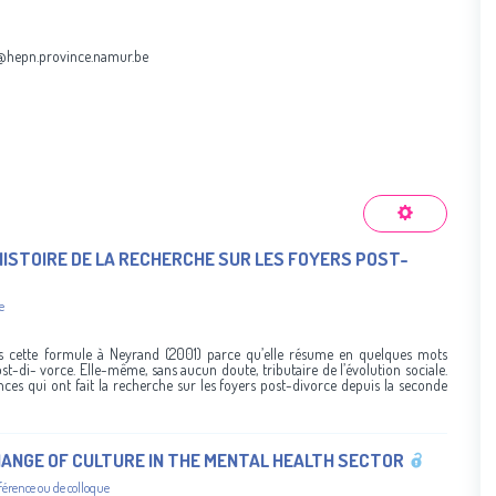
s@hepn.province.namur.be
E HISTOIRE DE LA RECHERCHE SUR LES FOYERS POST-
e
s cette formule à Neyrand (2001) parce qu’elle résume en quelques mots
st-di- vorce. Elle-même, sans aucun doute, tributaire de l’évolution sociale.
ces qui ont fait la recherche sur les foyers post-divorce depuis la seconde
HANGE OF CULTURE IN THE MENTAL HEALTH SECTOR
férence ou de colloque