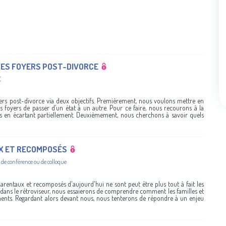
DES FOYERS POST-DIVORCE
E
yers post-divorce via deux objectifs. Premièrement, nous voulons mettre en
 foyers de passer d’un état à un autre. Pour ce faire, nous recourons à la
s en écartant partiellement. Deuxièmement, nous cherchons à savoir quels
X ET RECOMPOSÉS
 de conférence ou de colloque
parentaux et recomposés d'aujourd'hui ne sont peut être plus tout à fait les
dans le rétroviseur, nous essaierons de comprendre comment les familles et
ments. Regardant alors devant nous, nous tenterons de répondre à un enjeu