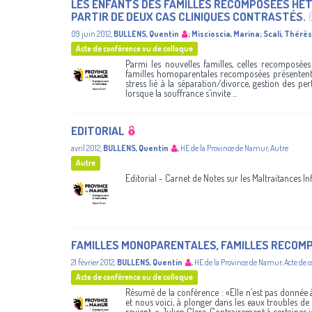
LES ENFANTS DES FAMILLES RECOMPOSÉES HÉT
PARTIR DE DEUX CAS CLINIQUES CONTRASTÉS.
09 juin 2012
,
BULLENS, Quentin
;
Miscioscia, Marina
;
Scali, Thérè
Acte de conférence ou de colloque
Parmi les nouvelles familles, celles recomposées
familles homoparentales recomposées présentent
stress lié à la séparation/divorce, gestion des pe
lorsque la souffrance s’invite ...
EDITORIAL
avril 2012
,
BULLENS, Quentin
,
HE de la Province de Namur
,
Autre
Autre
Editorial - Carnet de Notes sur les Maltraitances Inf
FAMILLES MONOPARENTALES, FAMILLES RECOMP
21 février 2012
,
BULLENS, Quentin
,
HE de la Province de Namur
,
Acte de 
Acte de conférence ou de colloque
Résumé de la conférence : «Elle n’est pas donnée 
et nous voici, à plonger dans les eaux troubles de 
revient...» Julien Clerc. Contrairement à certaines