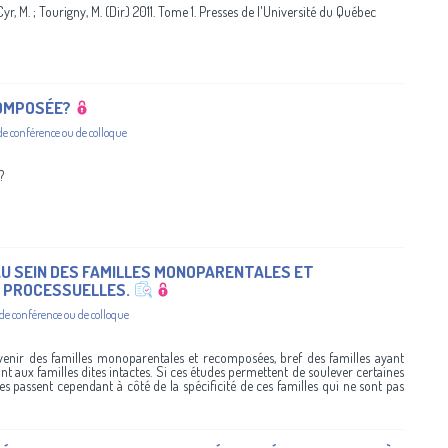
yr, M. ; Tourigny, M. (Dir.) 2011. Tome 1. Presses de l'Université du Québec
COMPOSÉE?
de conférence ou de colloque
?
U SEIN DES FAMILLES MONOPARENTALES ET
S PROCESSUELLES.
 de conférence ou de colloque
enir des familles monoparentales et recomposées, bref des familles ayant
t aux familles dites intactes. Si ces études permettent de soulever certaines
les passent cependant à côté de la spécificité de ces familles qui ne sont pas