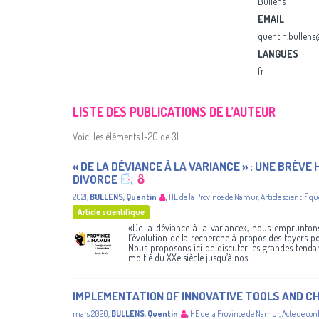
Bullens
EMAIL
quentin.bullen
LANGUES
fr
LISTE DES PUBLICATIONS DE L’AUTEUR
Voici les éléments 1-20 de 31
« DE LA DÉVIANCE À LA VARIANCE » : UNE BRÈV
DIVORCE
2021
,
BULLENS, Quentin
,
HE de la Province de Namur
,
Article scientifiqu
Article scientifique
«De la déviance à la variance», nous emprunton
l’évolution de la recherche à propos des foyers po
Nous proposons ici de discuter les grandes tendan
moitié du XXe siècle jusqu’à nos ...
IMPLEMENTATION OF INNOVATIVE TOOLS AND C
mars 2020
,
BULLENS, Quentin
,
HE de la Province de Namur
,
Acte de con