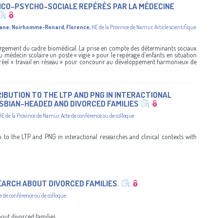
DICO-PSYCHO-SOCIALE REPÉRÉS PAR LA MÉDECINE
iane
;
Noirhomme-Renard, Florence
,
HE de la Province de Namur
,
Article scientifique
largement du cadre biomédical. La prise en compte des déterminants sociaux
au médecin scolaire un poste « vigie » pour le repérage d’enfants en situation
’un réel « travail en réseau » pour concourir au développement harmonieux de
BUTION TO THE LTP AND PNG IN INTERACTIONAL
SBIAN-HEADED AND DIVORCED FAMILIES
HE de la Province de Namur
,
Acte de conférence ou de colloque
to the LTP and PNG in interactional researches and clinical contexts with
SEARCH ABOUT DIVORCED FAMILIES.
e de conférence ou de colloque
bout divorced families.