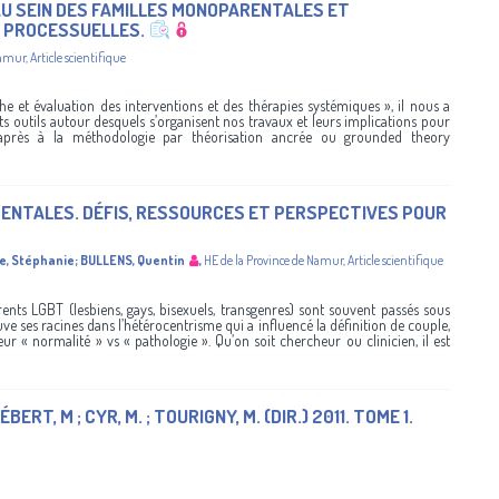
U SEIN DES FAMILLES MONOPARENTALES ET
S PROCESSUELLES.
Namur
,
Article scientifique
he et évaluation des interventions et des thérapies systémiques », il nous a
ts outils autour desquels s’organisent nos travaux et leurs implications pour
-après à la méthodologie par théorisation ancrée ou grounded theory
ENTALES. DÉFIS, RESSOURCES ET PERSPECTIVES POUR
e, Stéphanie
;
BULLENS, Quentin
,
HE de la Province de Namur
,
Article scientifique
rents LGBT (lesbiens, gays, bisexuels, transgenres) sont souvent passés sous
ve ses racines dans l’hétérocentrisme qui a influencé la définition de couple,
leur « normalité » vs « pathologie ». Qu’on soit chercheur ou clinicien, il est
T, M ; CYR, M. ; TOURIGNY, M. (DIR.) 2011. TOME 1.