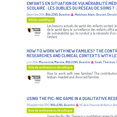
ENFANTS EN SITUATION DE VULNÉRABILITÉ MÉ
SCOLAIRE : LES OUBLIÉS DU RÉSEAU DE SOINS ?
décembre 2014
,
BULLENS, Quentin
;
Malchair, Alain
;
Gosset, Christ
Article scientifique
Les besoins actuels de santé des enfants sortent 
de la santé dans la surveillance des enfants offre 
de vulnérabilité, qui le conduit à la nécessité d
l’enfant.
HOW TO WORK WITH NEW FAMILIES? THE CONTRI
RESEARCHES AND CLINICAL CONTEXTS WITH LE
juin 2014
,
Miscioscia, Marina
;
BULLENS, Quentin
;
Scali, Thérèse
,
Acte de conférence ou de colloque
How to work with new families? The contribution 
lesbian-headed and divorced families
USING THE PIC-NIC GAME IN A QUALITATIVE RE
06 septembre 2013
,
BULLENS, Quentin
,
HE de la Province de Namur
,
Act
Acte de conférence ou de colloque
Using the Pic-Nic Game in a qualitative research a