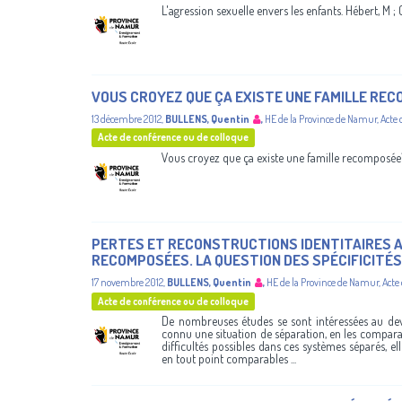
L'agression sexuelle envers les enfants. Hébert, M ; C
VOUS CROYEZ QUE ÇA EXISTE UNE FAMILLE RE
13 décembre 2012
,
BULLENS, Quentin
,
HE de la Province de Namur
,
Acte 
Acte de conférence ou de colloque
Vous croyez que ça existe une famille recomposée
PERTES ET RECONSTRUCTIONS IDENTITAIRES A
RECOMPOSÉES. LA QUESTION DES SPÉCIFICITÉ
17 novembre 2012
,
BULLENS, Quentin
,
HE de la Province de Namur
,
Acte
Acte de conférence ou de colloque
De nombreuses études se sont intéressées au dev
connu une situation de séparation, en les comparan
difficultés possibles dans ces systèmes séparés, el
en tout point comparables ...