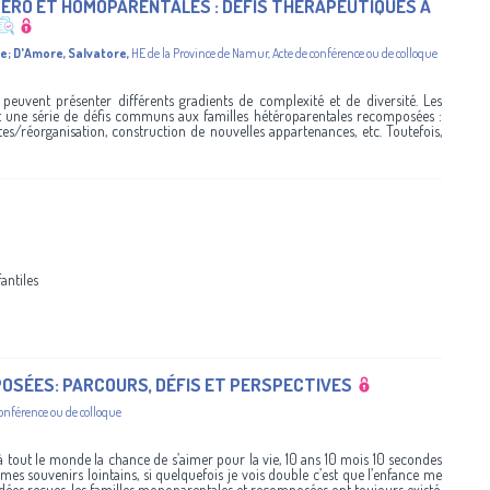
ÉRO ET HOMOPARENTALES : DÉFIS THÉRAPEUTIQUES À
se
;
D'Amore, Salvatore
,
HE de la Province de Namur
,
Acte de conférence ou de colloque
 peuvent présenter différents gradients de complexité et de diversité. Les
 une série de défis communs aux familles hétéroparentales recomposées :
rtes/réorganisation, construction de nouvelles appartenances, etc. Toutefois,
antiles
OSÉES: PARCOURS, DÉFIS ET PERSPECTIVES
conférence ou de colloque
à tout le monde la chance de s’aimer pour la vie, 10 ans 10 mois 10 secondes
mes souvenirs lointains, si quelquefois je vois double c’est que l’enfance me
 idées reçues, les familles monoparentales et recomposées ont toujours existé,