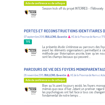
Acte de conférence ou de colloque
Session kick off du projet INTERREG - IT4Anxiety
PERTES ET RECONSTRUCTIONS IDENTITAIRES 
07 septembre 2016
,
BULLENS, Quentin
,
HE de la Province de Namur
,
TF
TFE
La présente étude s’intéresse au parcours des fo
avant les éléments organisateurs permettant à ces
méthode par théorisation ancrée, bien qu’en nou
sont les champs lexicaux qui peuvent ...
PARCOURS DE VIE DES FOYERS MONOPARENTAU
26 novembre 2015
,
BULLENS, Quentin
,
HE de la Province de Namur
,
Acte
Acte de conférence ou de colloque
Bien qu'ils aient toujours existé, les foyers mono
mêmes que ceux d'hier. Jetant un premier regard 
les psychologues ont fait face à tous ces change
fondamental de notre temps: ...