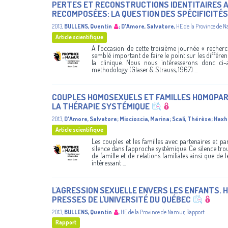
PERTES ET RECONSTRUCTIONS IDENTITAIRES A
RECOMPOSÉES: LA QUESTION DES SPÉCIFICITÉ
2013
,
BULLENS, Quentin
;
D'Amore, Salvatore
,
HE de la Province de 
Article scientifique
A l’occasion de cette troisième journée « recherc
semblé important de faire le point sur les différen
la clinique. Nous nous intéresserons donc ci
methodology (Glaser & Strauss, 1967) ...
COUPLES HOMOSEXUELS ET FAMILLES HOMOPAR
LA THÉRAPIE SYSTÉMIQUE
2013
,
D'Amore, Salvatore
;
Miscioscia, Marina
;
Scali, Thérèse
;
Haxh
Article scientifique
Les couples et les familles avec partenaires et pa
silence dans l’approche systémique. Ce silence trou
de famille et de relations familiales ainsi que de 
intéressant ...
L'AGRESSION SEXUELLE ENVERS LES ENFANTS. HÉBER
PRESSES DE L'UNIVERSITÉ DU QUÉBEC
2013
,
BULLENS, Quentin
,
HE de la Province de Namur
,
Rapport
Rapport