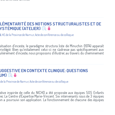
PLÉMENTARITÉ DES NOTIONS STRUCTURALISTES ET DE
YSTÉMIQUE (ATELIER)
l
,
HE de la Province de Namur
,
Acte de conférence ou de colloque
situation d’inceste, le paradigme structura liste de Minuchin (1974) apparaît
ilégié. Bien qu’initialement celui-ci ne s’adresse pas spécifiquement aux
iculièrement d’inceste, nous proposons d’illustrer, au travers du cheminement
UGGESTIVE EN CONTEXTE CLINIQUE: QUESTIONS
IUM)
 de la Province de Namur
,
Acte de conférence ou de colloque
stive inspirée de celle du NICHD a été proposée aux équipes SOS Enfants
vec Le Centre d’Expertise Marie-Vincent. Six intervenants issus de 3 équipes
acun a poursuivi son application. Le fonctionnement de chacune des équipes