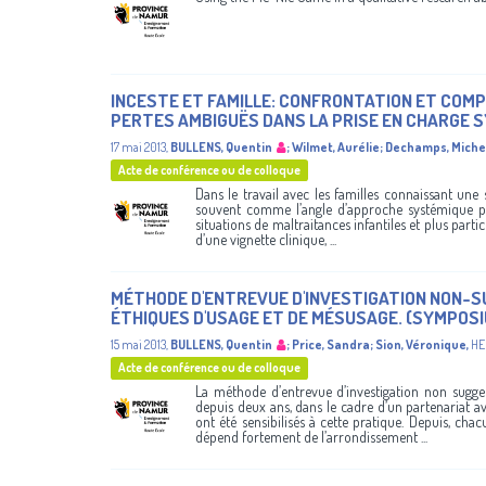
INCESTE ET FAMILLE: CONFRONTATION ET COM
PERTES AMBIGUËS DANS LA PRISE EN CHARGE S
17 mai 2013
,
BULLENS, Quentin
;
Wilmet, Aurélie
;
Dechamps, Miche
Acte de conférence ou de colloque
Dans le travail avec les familles connaissant une 
souvent comme l’angle d’approche systémique priv
situations de maltraitances infantiles et plus part
d’une vignette clinique, ...
MÉTHODE D'ENTREVUE D'INVESTIGATION NON-S
ÉTHIQUES D'USAGE ET DE MÉSUSAGE. (SYMPOS
15 mai 2013
,
BULLENS, Quentin
;
Price, Sandra
;
Sion, Véronique
,
HE
Acte de conférence ou de colloque
La méthode d’entrevue d’investigation non sugge
depuis deux ans, dans le cadre d’un partenariat a
ont été sensibilisés à cette pratique. Depuis, ch
dépend fortement de l’arrondissement ...