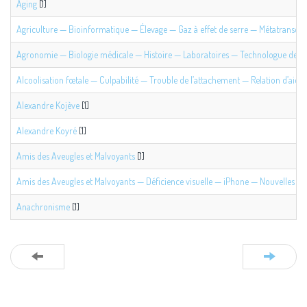
Aging
[1]
Agriculture — Bioinformatique — Élevage — Gaz à effet de serre — Métatranscr
Agronomie — Biologie médicale — Histoire — Laboratoires — Technologue de la
Alcoolisation fœtale — Culpabilité — Trouble de l’attachement — Relation d’aide
[
Alexandre Kojève
[1]
Alexandre Koyré
[1]
Amis des Aveugles et Malvoyants
[1]
Amis des Aveugles et Malvoyants — Déficience visuelle — iPhone — Nouvelles t
Anachronisme
[1]