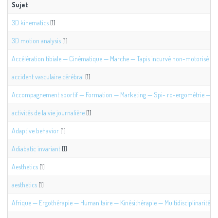
Sujet
3D kinematics
[1]
3D motion analysis
[1]
Accélération tibiale — Cinématique — Marche — Tapis incurvé non-motorisé — T
accident vasculaire cérébral
[1]
Accompagnement sportif — Formation — Marketing — Spi- ro-ergométrie — Test
activités de la vie journalière
[1]
Adaptive behavior
[1]
Adiabatic invariant
[1]
Aesthetics
[1]
aesthetics
[1]
Afrique — Ergothérapie — Humanitaire — Kinésithérapie — Multidisciplinarité
[1]