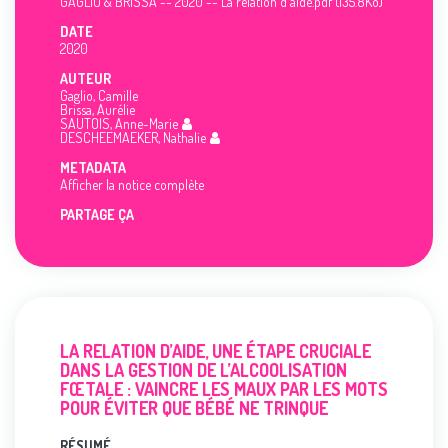
GAGLIO & BRISSA -- 2020 -- La relation d'aide.pdf (135.8Ko)
DATE
2020
AUTEUR
Gaglio, Camille
Brissa, Aurélie
SAUTOIS, Anne-Marie
DESCHEEMAEKER, Nathalie
METADATA
Afficher la notice complète
PARTAGE ÇA
LA RELATION D’AIDE, UNE ÉTAPE CRUCIALE
DANS LA GESTION DE L’ALCOOLISATION
FŒTALE : VAINCRE LES MAUX PAR LES MOTS
POUR ÉVITER QUE BÉBÉ NE TRINQUE
RÉSUMÉ