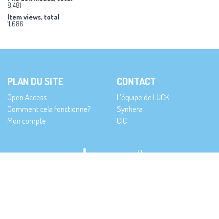
8,481
Item views, total
11,686
PLAN DU SITE
CONTACT
Open Access
L’équipe de LUCK
Comment cela fonctionne?
Synhera
Mon compte
CIC