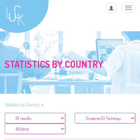
Toggl
navig
STATISTICS BY COUNTRY
Statistics by Country