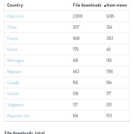
Country
File downloads
Item views
Etats-Unis
2,908
5,195
8
Chine
937
354
1
France
848
383
1
Russie
775
40
8
Allemagne
491
1,151
1
Belgique
463
786
1
Canada
156
184
3
Irlande
138
177
3
Singapour
137
201
Royaume-Uni
104
103
2
File downloads, total