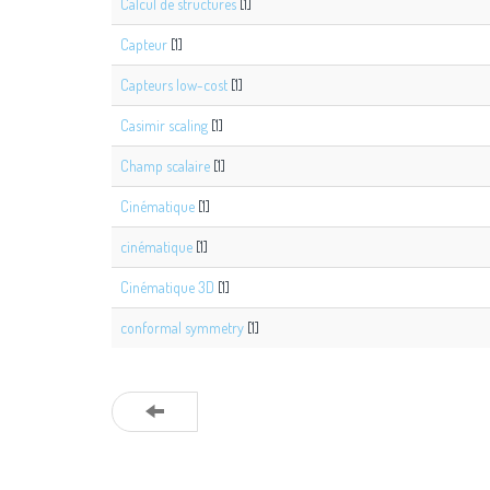
Calcul de structures
[1]
Capteur
[1]
Capteurs low-cost
[1]
Casimir scaling
[1]
Champ scalaire
[1]
Cinématique
[1]
cinématique
[1]
Cinématique 3D
[1]
conformal symmetry
[1]