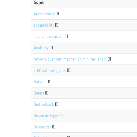
Sujet
Acceptabilité
[1]
acceptability
[1]
adiabatic invariant
[1]
Anatomy
[1]
Anyons, quantum mechanics, minimal length
[1]
artificial intelligence
[1]
Baryons
[1]
Benne
[1]
Biofeedback
[1]
Boson de Higgs
[1]
Boson star
[1]