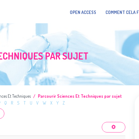
OPEN ACCESS
COMMENT CELA 
ECHNIQUES PAR SUJET
nces Et Techniques
Parcourir Sciences Et Techniques par sujet
P
Q
R
S
T
U
V
W
X
Y
Z