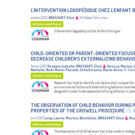
L’INTERVENTION LOGOPÉDIQUE CHEZ L’ENFANT B
octobre 2021
,
BRASSART, Elise
,
HE Robert Schuman
Article scientifique
Intervention logopédique chez l'enfant bilingue
CHILD-ORIENTED OR PARENT-ORIENTED FOCUSE
DECREASE CHILDREN’S EXTERNALIZING BEHAVI
février 2017
,
Roskam, Isabelle
;
BRASSART, Elise
;
Houssa, Marine
;
Nathalie
;
Noël, Marie-Pascale
;
Schelstraete, Marie-Anne
,
HE Robe
Article scientifique
Research has tried to identify risk factors that increase the
environmental factors and externalizing behavior have b
designed in order to decrease externalizing behavior in presch
THE OBSERVATION OF CHILD BEHAVIOR DURING
PROPERTIES OF THE CROWELL PROCEDURE
avril 2017
,
Loop, Laurie
;
Mouton, Bénédicte
;
BRASSART, Elise
;
Ros
Article scientifique
The observation of child behavior has to be made in ecologi