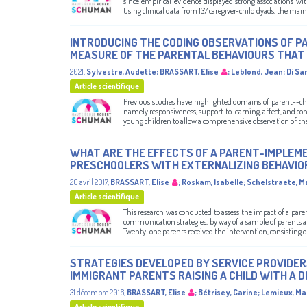
since empirical evidence displayed strong associations wi
Using clinical data from 137 caregiver-child dyads, the main g
INTRODUCING THE CODING OBSERVATIONS OF PA
MEASURE OF THE PARENTAL BEHAVIOURS THA
2021
,
Sylvestre, Audette
;
BRASSART, Elise
;
Leblond, Jean
;
Di Sa
Article scientifique
Previous studies have highlighted domains of parent--ch
namely responsiveness, support to learning, affect, and c
young children to allow a comprehensive observation of the
WHAT ARE THE EFFECTS OF A PARENT-IMPLEM
PRESCHOOLERS WITH EXTERNALIZING BEHAVIO
20 avril 2017
,
BRASSART, Elise
;
Roskam, Isabelle
;
Schelstraete, M
Article scientifique
This research was conducted to assess the impact of a par
communication strategies, by way of a sample of parents an
Twenty-one parents received the intervention, consisting of 
STRATEGIES DEVELOPED BY SERVICE PROVIDE
IMMIGRANT PARENTS RAISING A CHILD WITH A D
31 décembre 2016
,
BRASSART, Elise
;
Bétrisey, Carine
;
Lemieux, M
Article scientifique