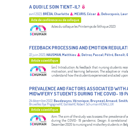
A QUOI LE SOIN TIENT-IL?
avril 2023
,
BRÉDA, Charlotte
;
MEURIS, César
;
Debucquois, Lau
Acte de conférence ou de colloque
Actes du colloque les Printemps de l'éthique 2023
FEEDBACK PROCESSING AND EMOTION REGULATI
22 juin 2023
,
HAUSMAN, Matthieu
;
Detroz, Pascal
;
Pétré, Benoît
;
G
Article scientifique
[en] Introduction As feedback that nursing students recei
motivation, and learning behaviors. The adaptive or mal
understand how the students experienced and acted upon th
PREVALENCE AND FACTORS ASSOCIATED WITH 
MIDWIFERY STUDENTS DURING THE COVID- 19 P
24 décembre 2022
,
Baudewyns, Véronique
;
Bruyneel, Arnaud
;
Smith,
Bruxelles Ilya PrigogineHE GaliléeHE Robert SchumanHENALLUX
Article scientifique
Aim: The aim of the study was to assess the prevalence of
during the COVID- 19 pandemic. Design: A correlational
December 2020 to nursing and midwifery students in Belgiu