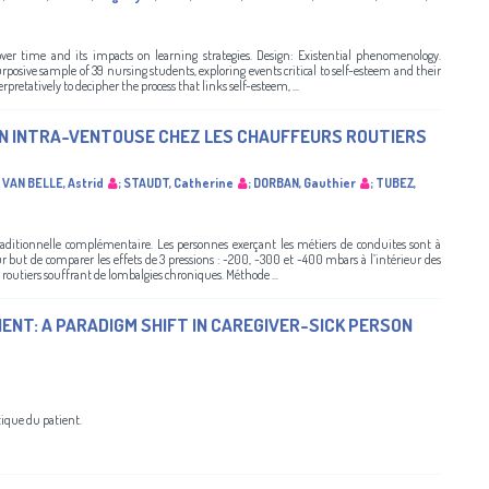
ver time and its impacts on learning strategies. Design: Existential phenomenology.
posive sample of 39 nursing students, exploring events critical to self-esteem and their
pretatively to decipher the process that links self-esteem, ...
ION INTRA-VENTOUSE CHEZ LES CHAUFFEURS ROUTIERS
;
VAN BELLE, Astrid
;
STAUDT, Catherine
;
DORBAN, Gauthier
;
TUBEZ,
aditionnelle complémentaire. Les personnes exerçant les métiers de conduites sont à
r but de comparer les effets de 3 pressions : -200, -300 et -400 mbars à l’intérieur des
s routiers souffrant de lombalgies chroniques. Méthode ...
ENT: A PARADIGM SHIFT IN CAREGIVER-SICK PERSON
tique du patient.