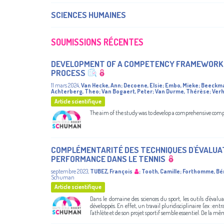
SCIENCES HUMAINES
SOUMISSIONS RÉCENTES
DEVELOPMENT OF A COMPETENCY FRAMEWORK F
PROCESS
11 mars 2024
,
Van Hecke, Ann
;
Decoene, Elsie
;
Embo, Mieke
;
Beeckman
Achterberg, Theo
;
Van Bogaert, Peter
;
Van Durme, Thérèse
;
Verh
Article scientifique
The aim of the study was to develop a comprehensive comp
COMPLÉMENTARITÉ DES TECHNIQUES D'ÉVALUATI
PERFORMANCE DANS LE TENNIS
septembre 2023
,
TUBEZ, François
;
Tooth, Camille
;
Forthomme, Bé
Schuman
Article scientifique
Dans le domaine des sciences du sport, les outils d'évalu
développés. En effet, un travail pluridisciplinaire (ex : e
l'athlète et de son projet sportif semble essentiel. De la 