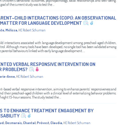
th children’s behavioral outcomes, psychopathology, social relationships and well-being.
oal of the current study was to test the ...
RENT–CHILD INTERACTIONS (COPI): AN OBSERVATIONAL
T MATTER FOR LANGUAGE DEVELOPMENT
nte, Mélissa
,
HE Robert Schuman
ild interactions associated with language development among preschool-aged children,
ontrol. Although many tools have been developed, no single tool has been validated among
 parental behaviours linked with early language development. ...
ENTED VERBAL RESPONSIVE INTERVENTION ON
R PROBLEMS?
arie-Anne
,
HE Robert Schuman
ent-based verbal responsive intervention, aiming to enhance parents’ responsiveness and
d their preschool-aged children with a clinical level of externalizing behavior problems.
eight 1.5-hour sessions. The study tested the ...
RS TO ENHANCE TREATMENT ENGAGEMENT BY
ISABILITY
aud
;
Desmarais, Chantal
;
Prévost, Claudia
,
HE Robert Schuman