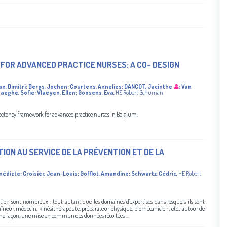
OR ADVANCED PRACTICE NURSES: A CO- DESIGN
, Dimitri
;
Bergs, Jochen
;
Courtens, Annelies
;
DANCOT, Jacinthe
;
Van
aeghe, Sofie
;
Vlaeyen, Ellen
;
Goosens, Eva
,
HE Robert Schuman
etency framework for advanced practice nurses in Belgium.
ON AU SERVICE DE LA PRÉVENTION ET DE LA
nédicte
;
Croisier, Jean-Louis
;
Gofflot, Amandine
;
Schwartz, Cédric
,
HE Robert
ation sont nombreux ; tout autant que les domaines d'expertises dans lesquels ils sont
ntraîneur, médecin, kinésithérapeute, préparateur physique, biomécanicien, etc.) autour de
même façon, une mise en commun des données récoltées ...