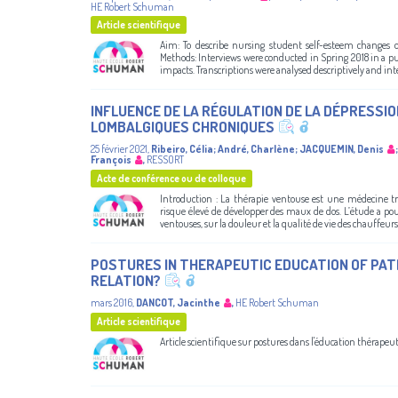
HE Robert Schuman
Article scientifique
Aim: To describe nursing student self-esteem changes o
Methods: Interviews were conducted in Spring 2018 in a pur
impacts. Transcriptions were analysed descriptively and inter
INFLUENCE DE LA RÉGULATION DE LA DÉPRESS
LOMBALGIQUES CHRONIQUES
25 février 2021
,
Ribeiro, Célia
;
André, Charlène
;
JACQUEMIN, Denis
François
,
RESSORT
Acte de conférence ou de colloque
Introduction : La thérapie ventouse est une médecine tr
risque élevé de développer des maux de dos. L’étude a pou
ventouses, sur la douleur et la qualité de vie des chauffeur
POSTURES IN THERAPEUTIC EDUCATION OF PATI
RELATION?
mars 2016
,
DANCOT, Jacinthe
,
HE Robert Schuman
Article scientifique
Article scientifique sur postures dans l'éducation thérapeu