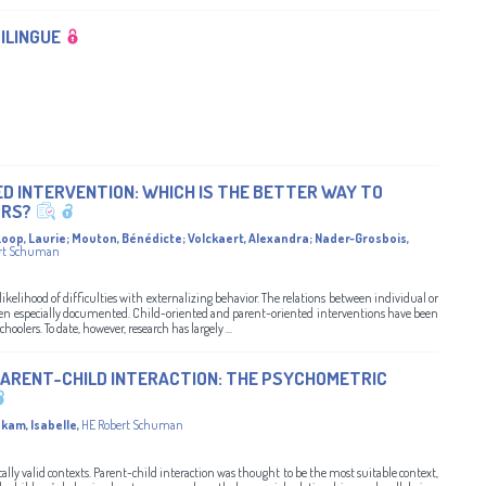
ILINGUE
D INTERVENTION: WHICH IS THE BETTER WAY TO
ORS?
Loop, Laurie
;
Mouton, Bénédicte
;
Volckaert, Alexandra
;
Nader-Grosbois,
rt Schuman
 likelihood of difficulties with externalizing behavior. The relations between individual or
een especially documented. Child-oriented and parent-oriented interventions have been
oolers. To date, however, research has largely ...
 PARENT-CHILD INTERACTION: THE PSYCHOMETRIC
kam, Isabelle
,
HE Robert Schuman
cally valid contexts. Parent-child interaction was thought to be the most suitable context,