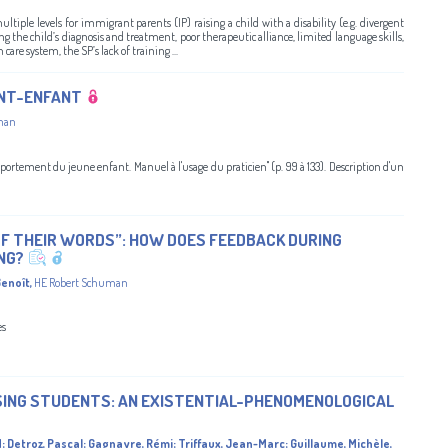
tiple levels for immigrant parents (IP) raising a child with a disability (e.g. divergent
g the child’s diagnosis and treatment, poor therapeutic alliance, limited language skills,
 care system, the SP’s lack of training ...
ENT-ENFANT
man
portement du jeune enfant. Manuel à l'usage du praticien" (p. 99 à 133). Description d'un
 OF THEIR WORDS”: HOW DOES FEEDBACK DURING
NG?
Benoît
,
HE Robert Schuman
es
SING STUDENTS: AN EXISTENTIAL-PHENOMENOLOGICAL
d
;
Detroz, Pascal
;
Gagnayre, Rémi
;
Triffaux, Jean-Marc
;
Guillaume, Michèle
,