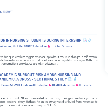
re
,
RESSORT
ON IN NURSING STUDENTS DURING INTERNSHIP
uillaume, Michèle
;
DANCOT, Jacinthe
,
HE Robert Schuman
ve during internships triggers emotional episodes, it results in changes in self-esteem,
adaptive nature of emotions is modulated via emotion regulation strategies. Method To
ese emotional episodes, we applied an existential ...
ACADEMIC BURNOUT RISK AMONG NURSING AND
ANDEMIC: A CROSS- SECTIONAL STUDY
 Pierre
;
SERVOTTE, Jean-Christophe
;
DANCOT, Jacinthe
,
HE Libre de
 academic burnout (AB) and its associated factors among nursing and midwifery students
 cross- sectional study. Methods: An online survey was distributed from November to
m. The risk of AB was assessed using the MBI- SS ...