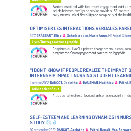
Barriers associated with treatment engagement exist at mul
beliefs between family and service providers (SP) concernin
daily stresses, lack of flexibility and complexity of the health
OPTIMISER LES INTERACTIONS VERBALES PAR
2017
,
BRASSART, Elise
;
Schelstraete, Marie Anne
,
HE Robert Schu
Livre/Ouvrage ou monographie
Chapitre 4 du livre "La prise en charge des troubles du com
programme d'accompagnement parental en logopédie.
“I DON'T KNOW IF PEOPLE REALIZE THE IMPACT
INTERNSHIP IMPACT NURSING STUDENT LEARNI
11 octobre 2022
,
DANCOT, Jacinthe
;
HAUSMAN, Matthieu
;
Pétré, 
Article scientifique
Article de recherche sur les étudiants en sciences infirmièr
SELF-ESTEEM AND LEARNING DYNAMICS IN NUR
STUDY
07 septembre 2022
,
DANCOT, Jacinthe
;
Pétré, Benoît
;
Voz, Bernar