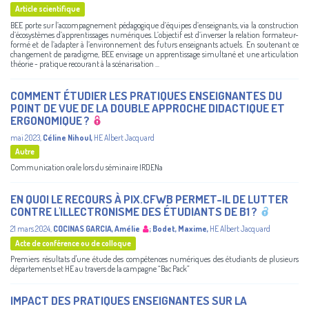
Article scientifique
BEE porte sur l’accompagnement pédagogique d’équipes d’enseignants, via la construction
d’écosystèmes d’apprentissages numériques. L’objectif est d’inverser la relation formateur-
formé et de l’adapter à l’environnement des futurs enseignants actuels. En soutenant ce
changement de paradigme, BEE envisage un apprentissage simultané et une articulation
théorie - pratique recourant à la scénarisation ...
COMMENT ÉTUDIER LES PRATIQUES ENSEIGNANTES DU
POINT DE VUE DE LA DOUBLE APPROCHE DIDACTIQUE ET
ERGONOMIQUE ?
mai 2023
,
Céline Nihoul
,
HE Albert Jacquard
Autre
Communication orale lors du séminaire IRDENa
EN QUOI LE RECOURS À PIX.CFWB PERMET-IL DE LUTTER
CONTRE L'ILLECTRONISME DES ÉTUDIANTS DE B1 ?
21 mars 2024
,
COCINAS GARCIA, Amélie
;
Bodet, Maxime
,
HE Albert Jacquard
Acte de conférence ou de colloque
Premiers résultats d'une étude des compétences numériques des étudiants de plusieurs
départements et HE au travers de la campagne “Bac Pack”
IMPACT DES PRATIQUES ENSEIGNANTES SUR LA