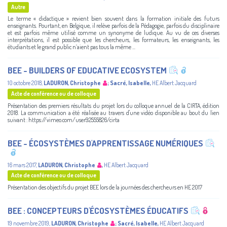
Autre
Le terme « didactique » revient bien souvent dans la formation initiale des futurs
enseignants. Pourtant, en Belgique, il relève parfois de la Pédagogie, parfois du disciplinaire
et est parfois même utilisé comme un synonyme de ludique. Au vu de ces diverses
interprétations, il est possible que les chercheurs, les formateurs, les enseignants, les
étudiants et le grand public n’aient pas tous la même ...
BEE - BUILDERS OF EDUCATIVE ECOSYSTEM
10 octobre 2018
,
LADURON, Christophe
;
Sacré, Isabelle
,
HE Albert Jacquard
Acte de conférence ou de colloque
Présentation des premiers résultats du projet lors du colloque annuel de la CIRTA, édition
2018. La communication a été réalisée au travers d'une vidéo disponible au bout du lien
suivant : https://vimeo.com/user92555826/cirta
BEE - ÉCOSYSTÈMES D'APPRENTISSAGE NUMÉRIQUES
16 mars 2017
,
LADURON, Christophe
,
HE Albert Jacquard
Acte de conférence ou de colloque
Présentation des objectifs du projet BEE lors de la journées des chercheurs en HE 2017
BEE : CONCEPTEURS D'ÉCOSYSTÈMES ÉDUCATIFS
19 novembre 2019
,
LADURON, Christophe
;
Sacré, Isabelle
,
HE Albert Jacquard