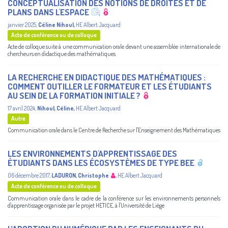
CONCEPTUALISATION DES NOTIONS DE DROITES ET DE
PLANS DANS L'ESPACE
janvier 2025
,
Céline Nihoul
,
HE Albert Jacquard
Acte de conférence ou de colloque
Acte de colloque suite à une communication orale devant une assemblée internationale de
chercheurs en didactique des mathématiques
LA RECHERCHE EN DIDACTIQUE DES MATHÉMATIQUES :
COMMENT OUTILLER LE FORMATEUR ET LES ÉTUDIANTS
AU SEIN DE LA FORMATION INITIALE ?
17 avril 2024
,
Nihoul, Céline
,
HE Albert Jacquard
Autre
Communication orale dans le Centre de Recherche sur l'Enseignement des Mathématiques
LES ENVIRONNEMENTS D'APPRENTISSAGE DES
ÉTUDIANTS DANS LES ÉCOSYSTÈMES DE TYPE BEE
06 décembre 2017
,
LADURON, Christophe
,
HE Albert Jacquard
Acte de conférence ou de colloque
Communication orale dans le cadre de la conférence sur les environnements personnels
d'apprentissage organisée par le projet HETICE, à l'Université de Liège