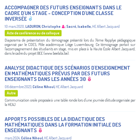
ACCOMPAGNER DES FUTURS ENSEIGNANTS DANS LE
CADRE D'UN STAGE - CONCEPTION D'UNE CLASSE
INVERSÉE
10 mars 2020
,
LADURON, Christophe
;
Sacré, Isabelle
,
HE Albert Jacquard
Acte de conférence ou de colloque
Diaporama de présentation du témoignage présenté lors du 7ème Rapplye pédagogique
organisé par le CDES, Pôle académique Liège Luxembourg. Ce témoignage portait sur
l'accompagnement des étudiants en stage, mis en place à la Haute École Albert Jacquard,
dans le cadre du projet BEE (www.beelabs.be).
ANALYSE DIDACTIQUE DES SCÉNARIOS D'ENSEIGNEMENT
EN MATHÉMATIQUES PRÉVUS PAR DES FUTURS
ENSEIGNANTS DANS LES ANNÉES 30
06 décembre 2023
,
Céline Nihoul
,
HE Albert Jacquard
Autre
Communication orale proposée à une table ronde lors d'une journée d'étude organisée par
la HEAJ
APPORTS POSSIBLES DE LA DIDACTIQUE DES
MATHÉMATIQUES DANS LA FORMATION INITIALE DES
ENSEIGNANTS
mars 2024
,
Céline Nihoul
,
HE Albert Jacquard