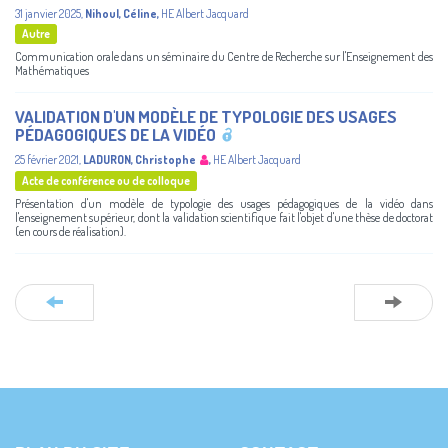
31 janvier 2025
,
Nihoul, Céline
,
HE Albert Jacquard
Autre
Communication orale dans un séminaire du Centre de Recherche sur l'Enseignement des
Mathématiques
VALIDATION D'UN MODÈLE DE TYPOLOGIE DES USAGES
PÉDAGOGIQUES DE LA VIDÉO
25 février 2021
,
LADURON, Christophe
,
HE Albert Jacquard
Acte de conférence ou de colloque
Présentation d'un modèle de typologie des usages pédagogiques de la vidéo dans
l'enseignement supérieur, dont la validation scientifique fait l'objet d'une thèse de doctorat
(en cours de réalisation).