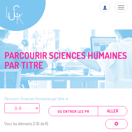
Toggl
navig
PARCOURIR SCIENCES HUMAINES
PAR TITRE
Parcourir Sciences Humaines par titre
ALLER
Voici les éléments 2-16 de 16