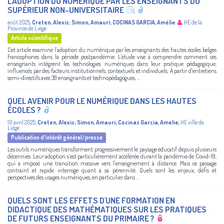
L’ADOPTION DU NUMÉRIQUE PAR LES ENSEIGNANTS DU
SUPÉRIEUR NON-UNIVERSITAIRE
août 2025
,
Creten, Alexis
;
Simon, Amauri
;
COCINAS GARCIA, Amélie
,
HE de la
Province de Liège
Article scientifique
Cet article examine l’adoption du numérique par les enseignants des hautes écoles belges
francophones dans la période postpandémie. L’étude vise à comprendre comment ces
enseignants intègrent les technologies numériques dans leur pratique pédagogique,
influencés par des facteurs institutionnels, contextuels et individuels. À partir d’entretiens
semi-directifs avec 39 enseignants et technopédagogues, ...
QUEL AVENIR POUR LE NUMÉRIQUE DANS LES HAUTES
ÉCOLES ?
10 avril 2025
,
Creten, Alexis
;
Simon, Amauri
;
Cocinas Garcia, Amelie
,
HE ville de
Liège
Publication d'intérêt général/presse
Les outils numériques transforment progressivement le paysage éducatif depuis plusieurs
décennies. Leur adoption s’est particulièrement accélérée durant la pandémie de Covid-19,
qui a imposé une transition massive vers l’enseignement à distance. Mais ce passage
contraint et rapide interroge quant à sa pérennité. Quels sont les enjeux, défis et
perspectives des usages numériques, en particulier dans ...
QUELS SONT LES EFFETS D'UNE FORMATION EN
DIDACTIQUE DES MATHÉMATIQUES SUR LES PRATIQUES
DE FUTURS ENSEIGNANTS DU PRIMAIRE ?