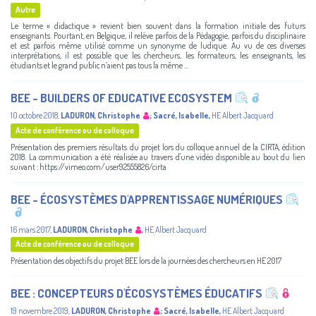
Autre
Le terme « didactique » revient bien souvent dans la formation initiale des futurs
enseignants. Pourtant, en Belgique, il relève parfois de la Pédagogie, parfois du disciplinaire
et est parfois même utilisé comme un synonyme de ludique. Au vu de ces diverses
interprétations, il est possible que les chercheurs, les formateurs, les enseignants, les
étudiants et le grand public n’aient pas tous la même ...
BEE - BUILDERS OF EDUCATIVE ECOSYSTEM
10 octobre 2018
,
LADURON, Christophe
;
Sacré, Isabelle
,
HE Albert Jacquard
Acte de conférence ou de colloque
Présentation des premiers résultats du projet lors du colloque annuel de la CIRTA, édition
2018. La communication a été réalisée au travers d'une vidéo disponible au bout du lien
suivant : https://vimeo.com/user92555826/cirta
BEE - ÉCOSYSTÈMES D'APPRENTISSAGE NUMÉRIQUES
16 mars 2017
,
LADURON, Christophe
,
HE Albert Jacquard
Acte de conférence ou de colloque
Présentation des objectifs du projet BEE lors de la journées des chercheurs en HE 2017
BEE : CONCEPTEURS D'ÉCOSYSTÈMES ÉDUCATIFS
19 novembre 2019
,
LADURON, Christophe
;
Sacré, Isabelle
,
HE Albert Jacquard