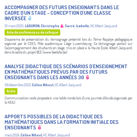
ACCOMPAGNER DES FUTURS ENSEIGNANTS DANS LE
CADRE D'UN STAGE - CONCEPTION D'UNE CLASSE
INVERSÉE
10 mars 2020
,
LADURON, Christophe
;
Sacré, Isabelle
,
HE Albert Jacquard
Acte de conférence ou de colloque
Diaporama de présentation du témoignage présenté lors du 7ème Rapplye pédagogique
organisé par le CDES, Pôle académique Liège Luxembourg. Ce témoignage portait sur
l'accompagnement des étudiants en stage, mis en place à la Haute École Albert Jacquard,
dans le cadre du projet BEE (www.beelabs.be).
ANALYSE DIDACTIQUE DES SCÉNARIOS D'ENSEIGNEMENT
EN MATHÉMATIQUES PRÉVUS PAR DES FUTURS
ENSEIGNANTS DANS LES ANNÉES 30
06 décembre 2023
,
Céline Nihoul
,
HE Albert Jacquard
Autre
Communication orale proposée à une table ronde lors d'une journée d'étude organisée par
la HEAJ
APPORTS POSSIBLES DE LA DIDACTIQUE DES
MATHÉMATIQUES DANS LA FORMATION INITIALE DES
ENSEIGNANTS
mars 2024
,
Céline Nihoul
,
HE Albert Jacquard