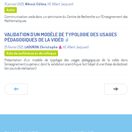
31 janvier 2025
,
Nihoul, Céline
,
HE Albert Jacquard
Autre
Communication orale dans un séminaire du Centre de Recherche sur l'Enseignement des
Mathématiques
VALIDATION D'UN MODÈLE DE TYPOLOGIE DES USAGES
PÉDAGOGIQUES DE LA VIDÉO
25 février 2021
,
LADURON, Christophe
,
HE Albert Jacquard
Acte de conférence ou de colloque
Présentation d'un modèle de typologie des usages pédagogiques de la vidéo dans
l'enseignement supérieur, dont la validation scientifique fait l'objet d'une thèse de doctorat
(en cours de réalisation).