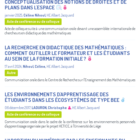
CONCEPTUALISATION DES NOTIONS DE DROITES ET DE
PLANS DANS L'ESPACE
janvier 2025
,
Céline Nihoul
,
HE Albert Jacquard
Acte de conférence ou de colloque
Acte de colloque suite à une communication orale devant une assemblée internationale de
chercheurs en didactique des mathématiques
LA RECHERCHE EN DIDACTIQUE DES MATHÉMATIQUES :
COMMENT OUTILLER LE FORMATEUR ET LES ÉTUDIANTS
AU SEIN DE LA FORMATION INITIALE ?
17 avril 2024
,
Nihoul, Céline
,
HE Albert Jacquard
Autre
Communication orale dans le Centre de Recherche sur l'Enseignement des Mathématiques
LES ENVIRONNEMENTS D'APPRENTISSAGE DES
ÉTUDIANTS DANS LES ÉCOSYSTÈMES DE TYPE BEE
06 décembre 2017
,
LADURON, Christophe
,
HE Albert Jacquard
Acte de conférence ou de colloque
Communication orale dans le cadre de la conférence sur les environnements personnels
d'apprentissage organisée par le projet HETICE, à l'Université de Liège