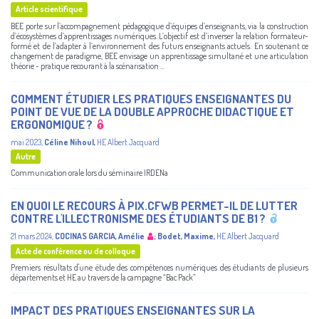
Article scientifique
BEE porte sur l’accompagnement pédagogique d’équipes d’enseignants, via la construction
d’écosystèmes d’apprentissages numériques. L’objectif est d’inverser la relation formateur-
formé et de l’adapter à l’environnement des futurs enseignants actuels. En soutenant ce
changement de paradigme, BEE envisage un apprentissage simultané et une articulation
théorie - pratique recourant à la scénarisation ...
COMMENT ÉTUDIER LES PRATIQUES ENSEIGNANTES DU
POINT DE VUE DE LA DOUBLE APPROCHE DIDACTIQUE ET
ERGONOMIQUE ?
mai 2023
,
Céline Nihoul
,
HE Albert Jacquard
Autre
Communication orale lors du séminaire IRDENa
EN QUOI LE RECOURS À PIX.CFWB PERMET-IL DE LUTTER
CONTRE L'ILLECTRONISME DES ÉTUDIANTS DE B1 ?
21 mars 2024
,
COCINAS GARCIA, Amélie
;
Bodet, Maxime
,
HE Albert Jacquard
Acte de conférence ou de colloque
Premiers résultats d'une étude des compétences numériques des étudiants de plusieurs
départements et HE au travers de la campagne “Bac Pack”
IMPACT DES PRATIQUES ENSEIGNANTES SUR LA