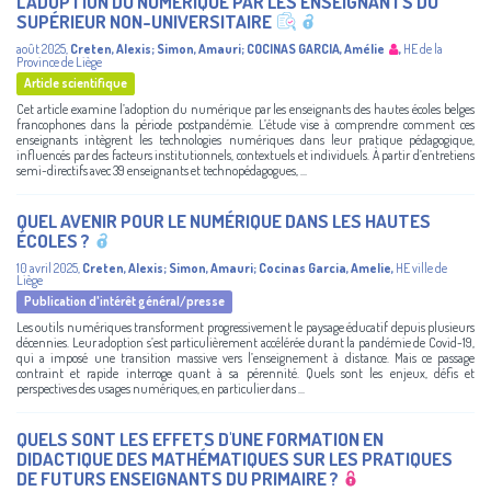
L’ADOPTION DU NUMÉRIQUE PAR LES ENSEIGNANTS DU
SUPÉRIEUR NON-UNIVERSITAIRE
août 2025
,
Creten, Alexis
;
Simon, Amauri
;
COCINAS GARCIA, Amélie
,
HE de la
Province de Liège
Article scientifique
Cet article examine l’adoption du numérique par les enseignants des hautes écoles belges
francophones dans la période postpandémie. L’étude vise à comprendre comment ces
enseignants intègrent les technologies numériques dans leur pratique pédagogique,
influencés par des facteurs institutionnels, contextuels et individuels. À partir d’entretiens
semi-directifs avec 39 enseignants et technopédagogues, ...
QUEL AVENIR POUR LE NUMÉRIQUE DANS LES HAUTES
ÉCOLES ?
10 avril 2025
,
Creten, Alexis
;
Simon, Amauri
;
Cocinas Garcia, Amelie
,
HE ville de
Liège
Publication d'intérêt général/presse
Les outils numériques transforment progressivement le paysage éducatif depuis plusieurs
décennies. Leur adoption s’est particulièrement accélérée durant la pandémie de Covid-19,
qui a imposé une transition massive vers l’enseignement à distance. Mais ce passage
contraint et rapide interroge quant à sa pérennité. Quels sont les enjeux, défis et
perspectives des usages numériques, en particulier dans ...
QUELS SONT LES EFFETS D'UNE FORMATION EN
DIDACTIQUE DES MATHÉMATIQUES SUR LES PRATIQUES
DE FUTURS ENSEIGNANTS DU PRIMAIRE ?