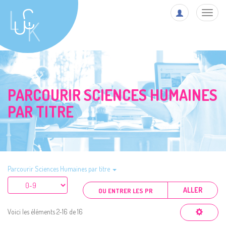
Toggl
navig
PARCOURIR SCIENCES HUMAINES
PAR TITRE
Parcourir Sciences Humaines par titre
ALLER
Voici les éléments 2-16 de 16