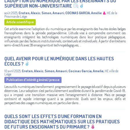
L’ADOPTION DU NUMÉRIQUE PAR LES ENSEIGNANTS DU
SUPÉRIEUR NON-UNIVERSITAIRE
août 2025
,
Creten, Alexis
;
Simon, Amauri
;
COCINAS GARCIA, Amélie
,
HE de la
Province de Liège
Article scientifique
Cet article examine l’adoption du numérique par les enseignants des hautes écoles belges
francophones dans la période postpandémie. L’étude vise à comprendre comment ces
enseignants intègrent les technologies numériques dans leur pratique pédagogique,
influencés par des facteurs institutionnels, contextuels et individuels. À partir d’entretiens
semi-directifs avec 39 enseignants et technopédagogues, ...
QUEL AVENIR POUR LE NUMÉRIQUE DANS LES HAUTES
ÉCOLES ?
10 avril 2025
,
Creten, Alexis
;
Simon, Amauri
;
Cocinas Garcia, Amelie
,
HE ville de
Liège
Publication d'intérêt général/presse
Les outils numériques transforment progressivement le paysage éducatif depuis plusieurs
décennies. Leur adoption s’est particulièrement accélérée durant la pandémie de Covid-19,
qui a imposé une transition massive vers l’enseignement à distance. Mais ce passage
contraint et rapide interroge quant à sa pérennité. Quels sont les enjeux, défis et
perspectives des usages numériques, en particulier dans ...
QUELS SONT LES EFFETS D'UNE FORMATION EN
DIDACTIQUE DES MATHÉMATIQUES SUR LES PRATIQUES
DE FUTURS ENSEIGNANTS DU PRIMAIRE ?