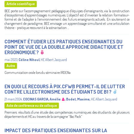
Article scientifique
BEE porte sur l’accompagnement pédagogique d’équipes d’enseignants, via la construction
d’écosystèmes d’apprentissages numériques. L’objectif est d’inverser la relation formateur-
formé et de l’adapter à l’environnement des futurs enseignants actuels. En soutenant ce
changement de paradigme, BEE envisage un apprentissage simultané et une articulation
théorie - pratique recourant à la scénarisation ...
COMMENT ÉTUDIER LES PRATIQUES ENSEIGNANTES DU
POINT DE VUE DE LA DOUBLE APPROCHE DIDACTIQUE ET
ERGONOMIQUE ?
mai 2023
,
Céline Nihoul
,
HE Albert Jacquard
Autre
Communication orale lors du séminaire IRDENa
EN QUOI LE RECOURS À PIX.CFWB PERMET-IL DE LUTTER
CONTRE L'ILLECTRONISME DES ÉTUDIANTS DE B1 ?
21 mars 2024
,
COCINAS GARCIA, Amélie
;
Bodet, Maxime
,
HE Albert Jacquard
Acte de conférence ou de colloque
Premiers résultats d'une étude des compétences numériques des étudiants de plusieurs
départements et HE au travers de la campagne “Bac Pack”
IMPACT DES PRATIQUES ENSEIGNANTES SUR LA