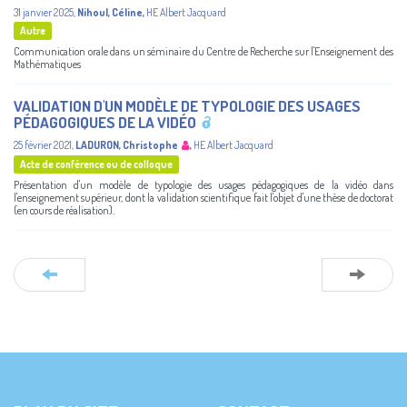
31 janvier 2025
,
Nihoul, Céline
,
HE Albert Jacquard
Autre
Communication orale dans un séminaire du Centre de Recherche sur l'Enseignement des
Mathématiques
VALIDATION D'UN MODÈLE DE TYPOLOGIE DES USAGES
PÉDAGOGIQUES DE LA VIDÉO
25 février 2021
,
LADURON, Christophe
,
HE Albert Jacquard
Acte de conférence ou de colloque
Présentation d'un modèle de typologie des usages pédagogiques de la vidéo dans
l'enseignement supérieur, dont la validation scientifique fait l'objet d'une thèse de doctorat
(en cours de réalisation).