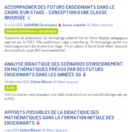
ACCOMPAGNER DES FUTURS ENSEIGNANTS DANS LE
CADRE D'UN STAGE - CONCEPTION D'UNE CLASSE
INVERSÉE
10 mars 2020
,
LADURON, Christophe
;
Sacré, Isabelle
,
HE Albert Jacquard
Acte de conférence ou de colloque
Diaporama de présentation du témoignage présenté lors du 7ème Rapplye pédagogique
organisé par le CDES, Pôle académique Liège Luxembourg. Ce témoignage portait sur
l'accompagnement des étudiants en stage, mis en place à la Haute École Albert Jacquard,
dans le cadre du projet BEE (www.beelabs.be).
ANALYSE DIDACTIQUE DES SCÉNARIOS D'ENSEIGNEMENT
EN MATHÉMATIQUES PRÉVUS PAR DES FUTURS
ENSEIGNANTS DANS LES ANNÉES 30
06 décembre 2023
,
Céline Nihoul
,
HE Albert Jacquard
Autre
Communication orale proposée à une table ronde lors d'une journée d'étude organisée par
la HEAJ
APPORTS POSSIBLES DE LA DIDACTIQUE DES
MATHÉMATIQUES DANS LA FORMATION INITIALE DES
ENSEIGNANTS
mars 2024
,
Céline Nihoul
,
HE Albert Jacquard