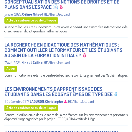
CONCEPTUALISATION DES NOTIONS DE DROITES ET DE
PLANS DANS L'ESPACE
janvier 2025
,
Céline Nihoul
,
HE Albert Jacquard
Acte de conférence ou de colloque
Acte de colloque suite à une communication orale devant une assemblée internationale de
chercheurs en didactique des mathématiques
LA RECHERCHE EN DIDACTIQUE DES MATHÉMATIQUES :
COMMENT OUTILLER LE FORMATEUR ET LES ÉTUDIANTS
AU SEIN DE LA FORMATION INITIALE ?
17 avril 2024
,
Nihoul, Céline
,
HE Albert Jacquard
Autre
Communication orale dans le Centre de Recherche sur l'Enseignement des Mathématiques
LES ENVIRONNEMENTS D'APPRENTISSAGE DES
ÉTUDIANTS DANS LES ÉCOSYSTÈMES DE TYPE BEE
06 décembre 2017
,
LADURON, Christophe
,
HE Albert Jacquard
Acte de conférence ou de colloque
Communication orale dans le cadre de la conférence sur les environnements personnels
d'apprentissage organisée par le projet HETICE, à l'Université de Liège