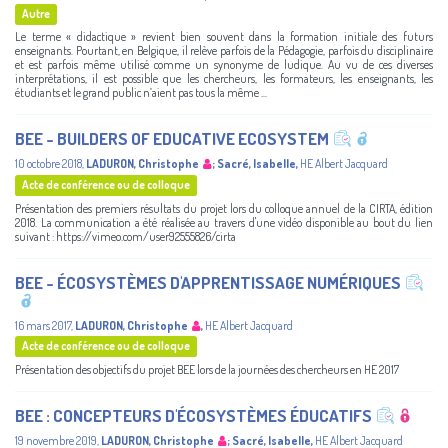
Autre
Le terme « didactique » revient bien souvent dans la formation initiale des futurs
enseignants. Pourtant, en Belgique, il relève parfois de la Pédagogie, parfois du disciplinaire
et est parfois même utilisé comme un synonyme de ludique. Au vu de ces diverses
interprétations, il est possible que les chercheurs, les formateurs, les enseignants, les
étudiants et le grand public n’aient pas tous la même ...
BEE - BUILDERS OF EDUCATIVE ECOSYSTEM
10 octobre 2018
,
LADURON, Christophe
;
Sacré, Isabelle
,
HE Albert Jacquard
Acte de conférence ou de colloque
Présentation des premiers résultats du projet lors du colloque annuel de la CIRTA, édition
2018. La communication a été réalisée au travers d'une vidéo disponible au bout du lien
suivant : https://vimeo.com/user92555826/cirta
BEE - ÉCOSYSTÈMES D'APPRENTISSAGE NUMÉRIQUES
16 mars 2017
,
LADURON, Christophe
,
HE Albert Jacquard
Acte de conférence ou de colloque
Présentation des objectifs du projet BEE lors de la journées des chercheurs en HE 2017
BEE : CONCEPTEURS D'ÉCOSYSTÈMES ÉDUCATIFS
19 novembre 2019
,
LADURON, Christophe
;
Sacré, Isabelle
,
HE Albert Jacquard