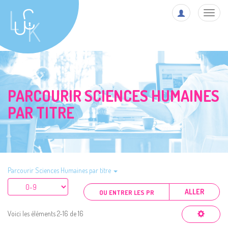
Toggl
navig
PARCOURIR SCIENCES HUMAINES
PAR TITRE
Parcourir Sciences Humaines par titre
ALLER
Voici les éléments 2-16 de 16