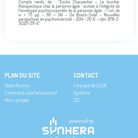
Compte rendu de : "Émilie Charpentier – Le toucher
thérapeutique chez la personne âgée : soutien à l’intégrité de
l’enveloppe psychocorporelle de la personne âgée. – 1 vol. de
iv + 73 pp. – (16 × 24) – De Boeck-Solal – Nouvelles
perspectives en psychomotricité – 2014 – 20 € – isbn 978-2-
35327-271-6"
PLAN DU SITE
CONTACT
Open Access
L’équipe de LUCK
Comment cela fonctionne?
Synhera
Mon compte
CIC