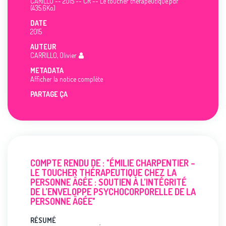
CARILLO -- 2015 -- CR -- Le toucher thérapeutique.pdf
(435.6Ko)
DATE
2015
AUTEUR
CARRILLO, Olivier
METADATA
Afficher la notice complète
PARTAGE ÇA
COMPTE RENDU DE : "ÉMILIE CHARPENTIER –
LE TOUCHER THÉRAPEUTIQUE CHEZ LA
PERSONNE ÂGÉE : SOUTIEN À L’INTÉGRITÉ
DE L’ENVELOPPE PSYCHOCORPORELLE DE LA
PERSONNE ÂGÉE"
RÉSUMÉ