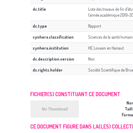
dc.title
Liste des travaux de fin d’é
l’année académique 2019-2
dc.type
Rapport
synhera.classification
Sciences de la santé humain
synhera.institution
HE Louvain en Hainaut
dc.description.version
Non
dc.rights.holder
Société Scientifique de Brux
FICHIER(S) CONSTITUANT CE DOCUMENT
No
Taill
Forma
CE DOCUMENT FIGURE DANS LA(LES) COLLECTI