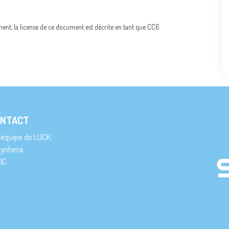
ment, la license de ce document est décrite en tant que CC6
NTACT
’équipe de LUCK
ynhera
IC