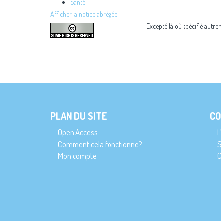
Santé
Afficher la notice abrégée
Excepté là où spécifié autre
PLAN DU SITE
CO
Open Access
L
Comment cela fonctionne?
S
Mon compte
C