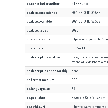
dc.contributor.author
GILBERT, Gaël
dc.date.accessioned
2021-06-01T13:32:58Z
dc.date.available
2021-06-01T13:32:58Z
dc.date.issued
2020
dc.identifier.uri
https://luck.synhera.be/h
dc.identifier.doi
0035-2160
dc.description.abstract
Il s'agit de la liste des tr
technologue de laboratoire
dc.description.sponsorship
None
dc.format.medium
BOO
dc.language.iso
FR
dc.publisher
Revue des Questions Scienti
dc.rights.uri
https://creativecommons.o