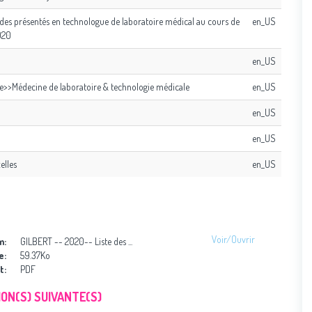
tudes présentés en technologue de laboratoire médical au cours de
en_US
020
en_US
e>>Médecine de laboratoire & technologie médicale
en_US
en_US
en_US
elles
en_US
Voir/
Ouvrir
m:
GILBERT -- 2020-- Liste des ...
e:
59.37Ko
t:
PDF
ON(S) SUIVANTE(S)