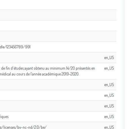
andle/123456789/991
en_US
avaux de fin d'études ayant obtenu au minimum 14/20 présentés en
en_US
 médical au cours de l’année académique 2019-2020.
en_US
en_US
en_US
fiques
en_US
rg/licenses/by-nc-nd/2.0/be/
en_US