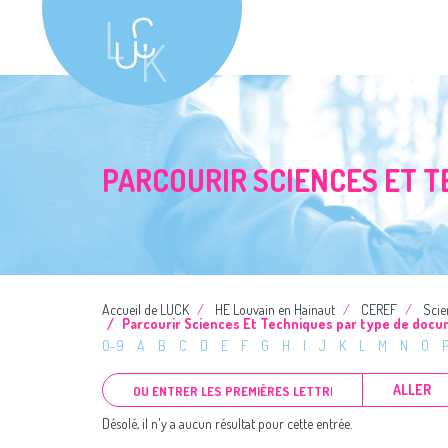
PARCOURIR SCIENCES ET 
Accueil de LUCK
HE Louvain en Hainaut
CEREF
Scie
Parcourir Sciences Et Techniques par type de doc
0-9
A
B
C
D
E
F
G
H
I
J
K
L
M
N
O
ALLER
Désolé, il n'y a aucun résultat pour cette entrée.