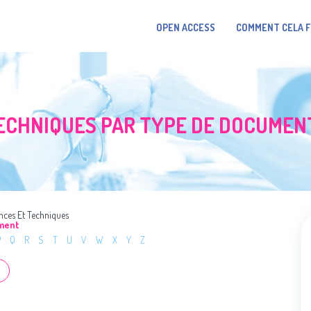
OPEN ACCESS
COMMENT CELA 
TECHNIQUES PAR TYPE DE DOCUMEN
nces Et Techniques
ument
P
Q
R
S
T
U
V
W
X
Y
Z