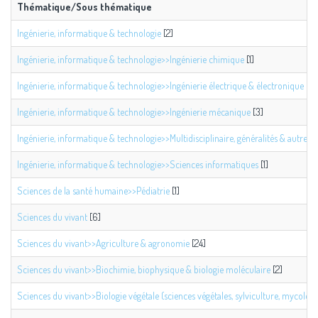
Thématique/Sous thématique
Ingénierie, informatique & technologie
[2]
Ingénierie, informatique & technologie>>Ingénierie chimique
[1]
Ingénierie, informatique & technologie>>Ingénierie électrique & électronique
[12]
Ingénierie, informatique & technologie>>Ingénierie mécanique
[3]
Ingénierie, informatique & technologie>>Multidisciplinaire, généralités & autres
[
Ingénierie, informatique & technologie>>Sciences informatiques
[1]
Sciences de la santé humaine>>Pédiatrie
[1]
Sciences du vivant
[6]
Sciences du vivant>>Agriculture & agronomie
[24]
Sciences du vivant>>Biochimie, biophysique & biologie moléculaire
[2]
Sciences du vivant>>Biologie végétale (sciences végétales, sylviculture, mycologie.