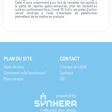
Celle-ci aura notamment pour but de remédier (en partie) à
la perte de repères spatio-temporels chez les étudiant.e.s
suite au confinement lié au Covid-19. Enfin, ces pistes d'action
seront illustrées à l'aide d'exemples de plateformes
permettant de les mettre en pratique.
PLAN DU SITE
CONTACT
Open Access
L’équipe de LUCK
Comment cela fonctionne?
Synhera
Mon compte
CIC