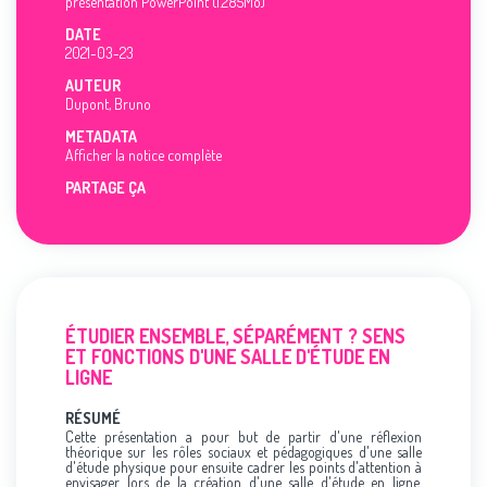
présentation PowerPoint (1.285Mo)
DATE
2021-03-23
AUTEUR
Dupont, Bruno
METADATA
Afficher la notice complète
PARTAGE ÇA
ÉTUDIER ENSEMBLE, SÉPARÉMENT ? SENS
ET FONCTIONS D'UNE SALLE D'ÉTUDE EN
LIGNE
RÉSUMÉ
Cette présentation a pour but de partir d'une réflexion
théorique sur les rôles sociaux et pédagogiques d'une salle
d'étude physique pour ensuite cadrer les points d'attention à
envisager lors de la création d'une salle d'étude en ligne.