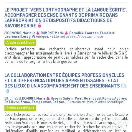
LE PROJET "VERS L'ORTHOGRAPHE ET LA LANGUE ÉCRITE".
ACCOMPAGNER DES ENSEIGNANTS DE PRIMAIRE DANS
L'APPROPRIATION DE DISPOSITIFS DIDACTIQUES DE
SAVOIR ÉCRIRE
2023
,
WYNS, Marielle
;
DUMONT, Marie
;
Delvallée, Laureen
;
Famélart,
Laurence
;
Leroy, Véronique
,
HE Léonard de Vinci
,
Article scientifique
Article scientifique
L'article présente une recherche collaborative ayant pour objet
d'accompagner les enseignants de la 1ère à la 3ème primaire (élèves de 6 à 9
ans) dans l'appropriation de pratiques validées par la recherche, dans le
domaine de l'enseignement de la langue écrite.
LA COLLABORATION ENTRE ÉQUIPES PROFESSIONNELLES
ET LA DIFFÉRENCIATION DES APPRENTISSAGES : ÉTAT
DES LIEUX D’UN ACCOMPAGNEMENT DES ENSEIGNANTS
30 juin 2021
,
DUMONT, Marie
;
Housni, Sabrin
;
Piret, Gwendydd
;
Kumps, Audrey
;
De Lièvre, Bruno
;
Temperman, Gaëtan
,
HE Louvain en Hainaut
,
Article scientifique
Article scientifique
Cet article présente les résultats d'une recherche action menée dans le cadre
du Pacte pour un enseignement d'Excellence (Réforme du système éducatif,
Fédération Wallonie-Bruxelles de Belgique). Il s'intéresse à l'accompagnement
des enseignants par une équipe de recherche (recherche collaborative), à
l'intégration d'outils numériques facilitant la différenciation en lecture-