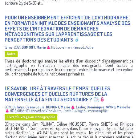
écriture (cycle 5-8) et ...
POUR UN ENSEIGNEMENT EFFICIENT DE L’ORTHOGRAPHE
EN FORMATION INITIALE DES ENSEIGNANTS ANALYSE DES
EFFETS DE L’INTÉGRATION DE DÉMARCHES
MÉTACOGNITIVES SUR L’APPRENTISSAGE ET LES
PERCEPTIONS DES ÉTUDIANTS
12 mai 2021
,
DUMONT, Marie
,
HE Louvain en Hainaut
,
Autre
Autre
Thèse de doctorat qui analyse les effets d'un dispositif d'enseignement de
l'orthographe en formation initiale des enseignants. Sont traités la
performance, la perception et le croisement entre performance et perception
de l'orthographe de futurs instituteurs primaires.
LE SAVOIR-LIRE À TRAVERS LE TEMPS. QUELLES
CONVERGENCES ET QUELLES RUPTURES DE LA
MATERNELLE À LA FIN DU SECONDAIRE ?
2019
,
Dufays, Jean-Louis
;
DUMONT, Marie
;
Ledur, Dominique
;
WYNS, Marielle
,
HE Galilée
HE Léonard de Vinci
Autre
,
Livre/Ouvrage ou monographie
Livre/Ouvrage ou monographie
[Chapitre dans Jim PLUMAT, Céline MOUSSET, Pierre SMETS et Philippe
SOUTMANS ; "Continuités et ruptures dans l’apprentissage. Des constats aux
pistes d’action", p. 43-64] Quels sont les enjeux, les difficultés et les pistes
d’action privilégiées pour enseigner la lecture depuis la première maternelle