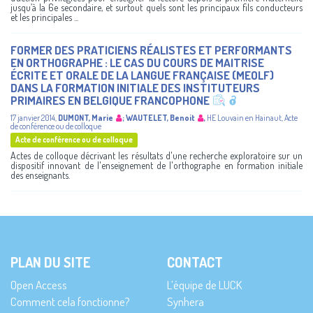
jusqu’à la 6e secondaire, et surtout quels sont les principaux fils conducteurs
et les principales ...
FORMER DES PRATICIENS RÉALISTES ET PERFORMANTS
EN ORTHOGRAPHE : LE CAS DU COURS DE MAITRISE
ÉCRITE ET ORALE DE LA LANGUE FRANÇAISE (MEOLF)
DANS LA FORMATION INITIALE DES INSTITUTEURS
PRIMAIRES EN BELGIQUE FRANCOPHONE
17 janvier 2014
,
DUMONT, Marie
;
WAUTELET, Benoit
,
HE Louvain en Hainaut
,
Acte
de conférence ou de colloque
Acte de conférence ou de colloque
Actes de colloque décrivant les résultats d'une recherche exploratoire sur un
dispositif innovant de l'enseignement de l'orthographe en formation initiale
des enseignants.
PLAN DU SITE
CONTACT
Open Access
L’équipe de LUCK
Comment cela fonctionne?
Synhera