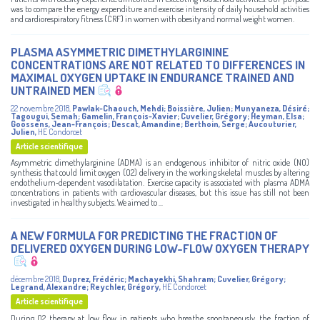
was to compare the energy expenditure and exercise intensity of daily household activities
and cardiorespiratory fitness (CRF) in women with obesity and normal weight women.
PLASMA ASYMMETRIC DIMETHYLARGININE
CONCENTRATIONS ARE NOT RELATED TO DIFFERENCES IN
MAXIMAL OXYGEN UPTAKE IN ENDURANCE TRAINED AND
UNTRAINED MEN
22 novembre 2018
,
Pawlak-Chaouch, Mehdi
;
Boissière, Julien
;
Munyaneza, Désiré
;
Tagougui, Semah
;
Gamelin, François-Xavier
;
Cuvelier, Grégory
;
Heyman, Elsa
;
Goossens, Jean-François
;
Descat, Amandine
;
Berthoin, Serge
;
Aucouturier,
Julien
,
HE Condorcet
Article scientifique
Asymmetric dimethylarginine (ADMA) is an endogenous inhibitor of nitric oxide (NO)
synthesis that could limit oxygen (O2) delivery in the working skeletal muscles by altering
endothelium‐dependent vasodilatation. Exercise capacity is associated with plasma ADMA
concentrations in patients with cardiovascular diseases, but this issue has still not been
investigated in healthy subjects. We aimed to ...
A NEW FORMULA FOR PREDICTING THE FRACTION OF
DELIVERED OXYGEN DURING LOW-FLOW OXYGEN THERAPY
décembre 2018
,
Duprez, Frédéric
;
Machayekhi, Shahram
;
Cuvelier, Grégory
;
Legrand, Alexandre
;
Reychler, Grégory
,
HE Condorcet
Article scientifique
During O2 therapy at low flow in patients who breathe spontaneously, the fraction of