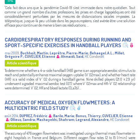
TFE
"Cela fait deux ans que la pandémie Covid-19 s’est immiscée dans notre quotidien. Tout
comme un grand nombre d’autres professions, les prises en charge logopédiques ont été
considérablement perturbées par les mesures de distanciations sociales imposées. La
télépratique, jusque-là peu utilisée dans les pays européens, s’est avérée être une solution
efficace pour continuer de mener à bien ces rééducations. ...
CARDIORESPIRATORY RESPONSES DURING RUNNING AND
SPORT-SPECIFIC EXERCISES IN HANDBALL PLAYERS
mai 2009
,
Buchheit, Martin
;
Leprêtre, Pierre-Marie
;
Behaegel, A.L.
;
Millet,
Grégoire P.
;
CUVELIER, Etienne
;
Ahmaidi, Said
,
HE Condorcet
Article scientifique
To determine whether a 4-a-side handball (HB) game is an appropriate aerobic stimulus to
reach and potentially enhance maximal oxygen uptake (V˙O2max), and whether heart rate
(HR) is a valid index of V˙O2 during a handball game. Nine skilled players (21.0 ± 2.9 yr)
underwent a graded maximal aerobic test (GT) where V˙O2max and HR−V˙O2 relationship
were determined. V˙O2, HR and blood lactate ([La]b) ...
ACCURACY OF MEDICAL OXYGEN FLOWMETERS: A
MULTICENTRIC FIELD STUDY
août 2014
,
DUPREZ, Frédéric
;
Barile, Maria
;
Bonus, Thierry
;
CUVELIER, Etienne
;
Ollieuz, Sandra
;
Mashayekhi, Shahram
;
Legrand, Alexandre
,
HE Condorcet
Article scientifique
The accuracy of 476 oxygen flowmeters was investigated using a thermal mass flowmeter in
eight hospitals in France and Belgium. Different oxygen flow rates (2 to 15 l/min) were