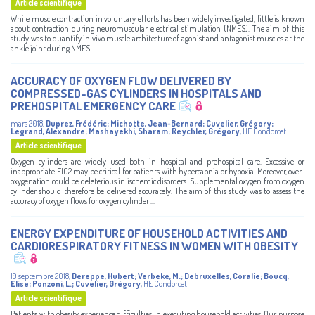
Article scientifique
While muscle contraction in voluntary efforts has been widely investigated, little is known
about contraction during neuromuscular electrical stimulation (NMES). The aim of this
study was to quantify in vivo muscle architecture of agonist and antagonist muscles at the
ankle joint during NMES
ACCURACY OF OXYGEN FLOW DELIVERED BY
COMPRESSED-GAS CYLINDERS IN HOSPITALS AND
PREHOSPITAL EMERGENCY CARE
mars 2018
,
Duprez, Frédéric
;
Michotte, Jean-Bernard
;
Cuvelier, Grégory
;
Legrand, Alexandre
;
Mashayekhi, Sharam
;
Reychler, Grégory
,
HE Condorcet
Article scientifique
Oxygen cylinders are widely used both in hospital and prehospital care. Excessive or
inappropriate FIO2 may be critical for patients with hypercapnia or hypoxia. Moreover, over-
oxygenation could be deleterious in ischemic disorders. Supplemental oxygen from oxygen
cylinder should therefore be delivered accurately. The aim of this study was to assess the
accuracy of oxygen flows for oxygen cylinder ...
ENERGY EXPENDITURE OF HOUSEHOLD ACTIVITIES AND
CARDIORESPIRATORY FITNESS IN WOMEN WITH OBESITY
19 septembre 2018
,
Dereppe, Hubert
;
Verbeke, M.
;
Debruxelles, Coralie
;
Boucq,
Elise
;
Ponzoni, L.
;
Cuvelier, Grégory
,
HE Condorcet
Article scientifique
Patients with obesity experience difficulties in executing household activities. Our purpose