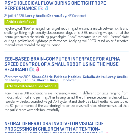
PSYCHOLOGICAL FLOW DURING ONE TIGHTROPE
PERFORMANCE
24 juillet 2020
,
Leroy, Axelle
;
Cheron, Guy
,
HE Condorcet
Article scientifique
Psychological “flow” emerges from a goal requiring action, and a match between skills and
challenge. Using high-density electroencephalographic (EEG) recording, we quantified the
neural generators characterizing psychological “flow” compared to a mindful “stress” state
during a professional tightrope performance. Applying swLORETA based on self-reported
mental states revealed the right superior ...
EEG-BASED BRAIN-COMPUTER INTERFACE FOR ALPHA
SPEED CONTROL OF A SMALL ROBOT USING THE MUSE
HEADBAND
28 septembre 2020
,
Simar, Cédric
;
Petieau, Mathieu
;
Cebolla, Anita
;
Leroy, Axelle
;
Bontempi, Gianluca
;
Cheron, Guy
,
HE Condorcet
Acte de conférence ou de colloque
Non-invasive BMI applications are increasingly used in different contexts ranging from
industrial, clinical and gaming. After having tested the difference between a classical EEG
recorder with electroconductive gel (ANT system) and the MUSE EEG headband, we studied
the BCI performances of the later during the control of a small robot. We demonstrated that
the participants were able to successfully ...
NEURAL GENERATORS INVOLVED IN VISUAL CUE
PROCESSING IN CHILDREN WITH ATTENTION-