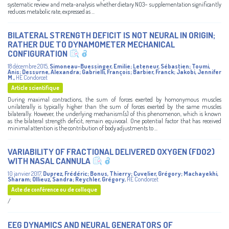
systematic review and meta-analysis whether dietary NO3− supplementation significantly
reduces metabolic rate, expressed as ...
BILATERAL STRENGTH DEFICIT IS NOT NEURAL IN ORIGIN;
RATHER DUE TO DYNAMOMETER MECHANICAL
CONFIGURATION
18 décembre 2015
,
Simoneau-Buessinger, Emilie
;
Leteneur, Sébastien
;
Toumi,
Anis
;
Dessurne, Alexandra
;
Gabrielli, François
;
Barbier, Franck
;
Jakobi, Jennifer
M.
,
HE Condorcet
Article scientifique
During maximal contractions, the sum of forces exerted by homonymous muscles
unilaterally is typically higher than the sum of forces exerted by the same muscles
bilaterally. However, the underlying mechanism(s) of this phenomenon, which is known
as the bilateral strength deficit, remain equivocal. One potential factor that has received
minimal attention is the contribution of body adjustments to ...
VARIABILITY OF FRACTIONAL DELIVERED OXYGEN (FDO2)
WITH NASAL CANNULA
10 janvier 2017
,
Duprez, Frédéric
;
Bonus, Thierry
;
Cuvelier, Grégory
;
Machayekhi,
Sharam
;
Ollieuz, Sandra
;
Reychler, Grégory
,
HE Condorcet
Acte de conférence ou de colloque
/
EEG DYNAMICS AND NEURAL GENERATORS OF