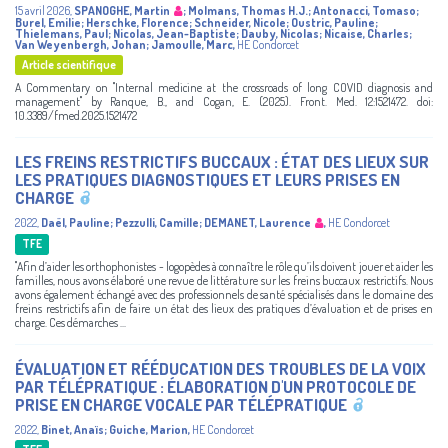
15 avril 2026
,
SPANOGHE, Martin
;
Molmans, Thomas H.J.
;
Antonacci, Tomaso
;
Burel, Emilie
;
Herschke, Florence
;
Schneider, Nicole
;
Oustric, Pauline
;
Thielemans, Paul
;
Nicolas, Jean-Baptiste
;
Dauby, Nicolas
;
Nicaise, Charles
;
Van Weyenbergh, Johan
;
Jamoulle, Marc
,
HE Condorcet
Article scientifique
A Commentary on "Internal medicine at the crossroads of long COVID diagnosis and
management" by Ranque, B., and Cogan, E. (2025). Front. Med. 12:1521472. doi:
10.3389/fmed.2025.1521472
LES FREINS RESTRICTIFS BUCCAUX : ÉTAT DES LIEUX SUR
LES PRATIQUES DIAGNOSTIQUES ET LEURS PRISES EN
CHARGE
2022
,
Daël, Pauline
;
Pezzulli, Camille
;
DEMANET, Laurence
,
HE Condorcet
TFE
"Afin d’aider les orthophonistes - logopèdes à connaître le rôle qu’ils doivent jouer et aider les
familles, nous avons élaboré une revue de littérature sur les freins buccaux restrictifs. Nous
avons également échangé avec des professionnels de santé spécialisés dans le domaine des
freins restrictifs afin de faire un état des lieux des pratiques d’évaluation et de prises en
charge. Ces démarches ...
ÉVALUATION ET RÉÉDUCATION DES TROUBLES DE LA VOIX
PAR TÉLÉPRATIQUE : ÉLABORATION D'UN PROTOCOLE DE
PRISE EN CHARGE VOCALE PAR TÉLÉPRATIQUE
2022
,
Binet, Anaïs
;
Guiche, Marion
,
HE Condorcet