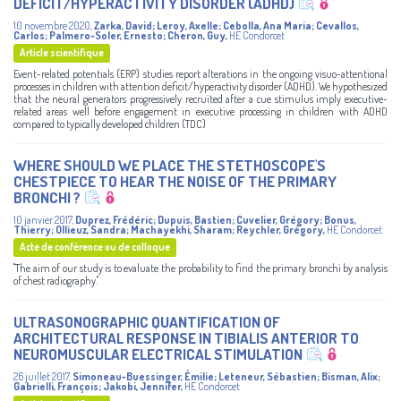
DEFICIT/HYPERACTIVITY DISORDER (ADHD)
10 novembre 2020
,
Zarka, David
;
Leroy, Axelle
;
Cebolla, Ana Maria
;
Cevallos,
Carlos
;
Palmero-Soler, Ernesto
;
Cheron, Guy
,
HE Condorcet
Article scientifique
Event-related potentials (ERP) studies report alterations in the ongoing visuo-attentional
processes in children with attention deficit/hyperactivity disorder (ADHD). We hypothesized
that the neural generators progressively recruited after a cue stimulus imply executive-
related areas well before engagement in executive processing in children with ADHD
compared to typically developed children (TDC)
WHERE SHOULD WE PLACE THE STETHOSCOPE'S
CHESTPIECE TO HEAR THE NOISE OF THE PRIMARY
BRONCHI ?
10 janvier 2017
,
Duprez, Frédéric
;
Dupuis, Bastien
;
Cuvelier, Grégory
;
Bonus,
Thierry
;
Ollieuz, Sandra
;
Machayekhi, Sharam
;
Reychler, Grégory
,
HE Condorcet
Acte de conférence ou de colloque
"The aim of our study is to evaluate the probability to find the primary bronchi by analysis
of chest radiography."
ULTRASONOGRAPHIC QUANTIFICATION OF
ARCHITECTURAL RESPONSE IN TIBIALIS ANTERIOR TO
NEUROMUSCULAR ELECTRICAL STIMULATION
26 juillet 2017
,
Simoneau-Buessinger, Émilie
;
Leteneur, Sébastien
;
Bisman, Alix
;
Gabrielli, François
;
Jakobi, Jennifer
,
HE Condorcet