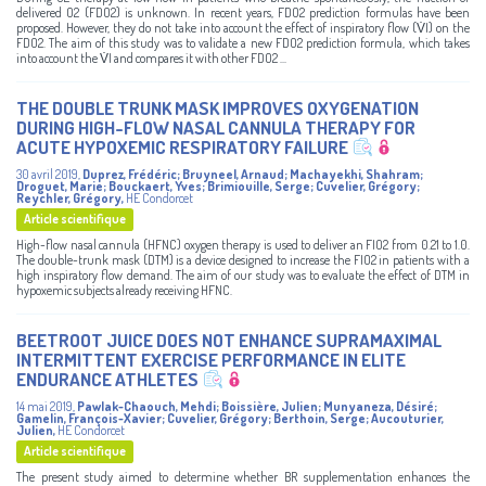
delivered O2 (FDO2) is unknown. In recent years, FDO2 prediction formulas have been
proposed. However, they do not take into account the effect of inspiratory flow (V̇I) on the
FDO2. The aim of this study was to validate a new FDO2 prediction formula, which takes
into account the V̇I and compares it with other FDO2 ...
THE DOUBLE TRUNK MASK IMPROVES OXYGENATION
DURING HIGH-FLOW NASAL CANNULA THERAPY FOR
ACUTE HYPOXEMIC RESPIRATORY FAILURE
30 avril 2019
,
Duprez, Frédéric
;
Bruyneel, Arnaud
;
Machayekhi, Shahram
;
Droguet, Marie
;
Bouckaert, Yves
;
Brimiouille, Serge
;
Cuvelier, Grégory
;
Reychler, Grégory
,
HE Condorcet
Article scientifique
High-flow nasal cannula (HFNC) oxygen therapy is used to deliver an FIO2 from 0.21 to 1.0.
The double-trunk mask (DTM) is a device designed to increase the FIO2 in patients with a
high inspiratory flow demand. The aim of our study was to evaluate the effect of DTM in
hypoxemic subjects already receiving HFNC.
BEETROOT JUICE DOES NOT ENHANCE SUPRAMAXIMAL
INTERMITTENT EXERCISE PERFORMANCE IN ELITE
ENDURANCE ATHLETES
14 mai 2019
,
Pawlak-Chaouch, Mehdi
;
Boissière, Julien
;
Munyaneza, Désiré
;
Gamelin, François-Xavier
;
Cuvelier, Grégory
;
Berthoin, Serge
;
Aucouturier,
Julien
,
HE Condorcet
Article scientifique
The present study aimed to determine whether BR supplementation enhances the