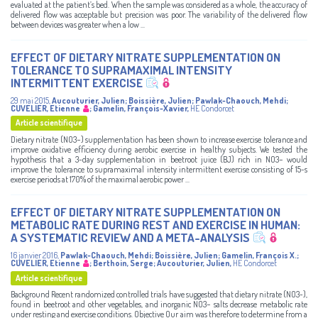
evaluated at the patient’s bed. When the sample was considered as a whole, the accuracy of
delivered flow was acceptable but precision was poor. The variability of the delivered flow
between devices was greater when a low ...
EFFECT OF DIETARY NITRATE SUPPLEMENTATION ON
TOLERANCE TO SUPRAMAXIMAL INTENSITY
INTERMITTENT EXERCISE
29 mai 2015
,
Aucouturier, Julien
;
Boissière, Julien
;
Pawlak-Chaouch, Mehdi
;
CUVELIER, Etienne
;
Gamelin, François-Xavier
,
HE Condorcet
Article scientifique
Dietary nitrate (NO3−) supplementation has been shown to increase exercise tolerance and
improve oxidative efficiency during aerobic exercise in healthy subjects. We tested the
hypothesis that a 3-day supplementation in beetroot juice (BJ) rich in NO3− would
improve the tolerance to supramaximal intensity intermittent exercise consisting of 15-s
exercise periods at 170% of the maximal aerobic power ...
EFFECT OF DIETARY NITRATE SUPPLEMENTATION ON
METABOLIC RATE DURING REST AND EXERCISE IN HUMAN:
A SYSTEMATIC REVIEW AND A META-ANALYSIS
16 janvier 2016
,
Pawlak-Chaouch, Mehdi
;
Boissière, Julien
;
Gamelin, François X.
;
CUVELIER, Etienne
;
Berthoin, Serge
;
Aucouturier, Julien
,
HE Condorcet
Article scientifique
Background Recent randomized controlled trials have suggested that dietary nitrate (NO3-),
found in beetroot and other vegetables, and inorganic NO3− salts decrease metabolic rate
under resting and exercise conditions. Objective Our aim was therefore to determine from a