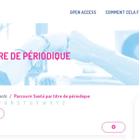
OPEN ACCESS
COMMENT CELA 
RE DE PÉRIODIQUE
anté
Parcourir Santé par titre de périodique
P
Q
R
S
T
U
V
W
X
Y
Z