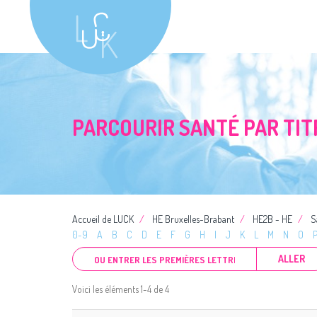
PARCOURIR SANTÉ PAR TIT
Accueil de LUCK
HE Bruxelles-Brabant
HE2B - HE
S
0-9
A
B
C
D
E
F
G
H
I
J
K
L
M
N
O
ALLER
Voici les éléments 1-4 de 4