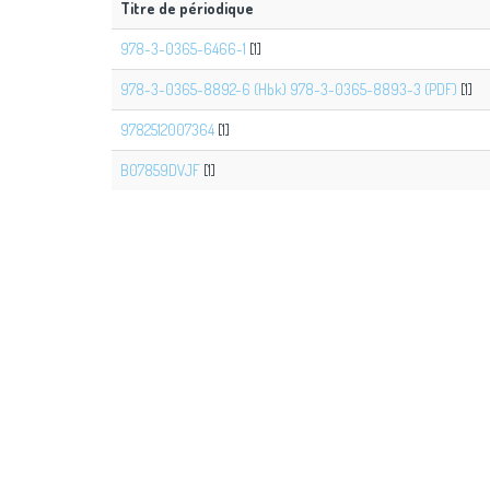
Titre de périodique
978-3-0365-6466-1
[1]
978-3-0365-8892-6 (Hbk) 978-3-0365-8893-3 (PDF)
[1]
9782512007364
[1]
B07859DVJF
[1]