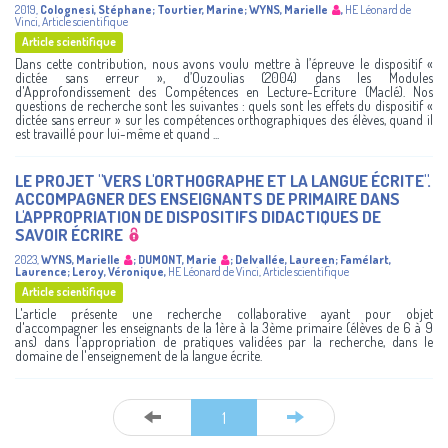
2019
,
Colognesi, Stéphane
;
Tourtier, Marine
;
WYNS, Marielle
,
HE Léonard de
Vinci
,
Article scientifique
Article scientifique
Dans cette contribution, nous avons voulu mettre à l’épreuve le dispositif «
dictée sans erreur », d’Ouzoulias (2004) dans les Modules
d'Approfondissement des Compétences en Lecture-Écriture (Maclé). Nos
questions de recherche sont les suivantes : quels sont les effets du dispositif «
dictée sans erreur » sur les compétences orthographiques des élèves, quand il
est travaillé pour lui-même et quand ...
LE PROJET "VERS L'ORTHOGRAPHE ET LA LANGUE ÉCRITE".
ACCOMPAGNER DES ENSEIGNANTS DE PRIMAIRE DANS
L'APPROPRIATION DE DISPOSITIFS DIDACTIQUES DE
SAVOIR ÉCRIRE
2023
,
WYNS, Marielle
;
DUMONT, Marie
;
Delvallée, Laureen
;
Famélart,
Laurence
;
Leroy, Véronique
,
HE Léonard de Vinci
,
Article scientifique
Article scientifique
L'article présente une recherche collaborative ayant pour objet
d'accompagner les enseignants de la 1ère à la 3ème primaire (élèves de 6 à 9
ans) dans l'appropriation de pratiques validées par la recherche, dans le
domaine de l'enseignement de la langue écrite.
1