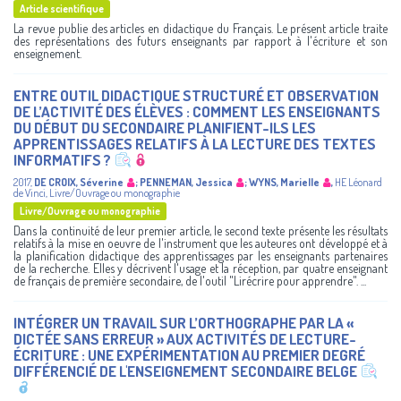
Article scientifique
La revue publie des articles en didactique du Français. Le présent article traite
des représentations des futurs enseignants par rapport à l'écriture et son
enseignement.
ENTRE OUTIL DIDACTIQUE STRUCTURÉ ET OBSERVATION
DE L’ACTIVITÉ DES ÉLÈVES : COMMENT LES ENSEIGNANTS
DU DÉBUT DU SECONDAIRE PLANIFIENT-ILS LES
APPRENTISSAGES RELATIFS À LA LECTURE DES TEXTES
INFORMATIFS ?
2017
,
DE CROIX, Séverine
;
PENNEMAN, Jessica
;
WYNS, Marielle
,
HE Léonard
de Vinci
,
Livre/Ouvrage ou monographie
Livre/Ouvrage ou monographie
Dans la continuité de leur premier article, le second texte présente les résultats
relatifs à la mise en oeuvre de l'instrument que les auteures ont développé et à
la planification didactique des apprentissages par les enseignants partenaires
de la recherche. Elles y décrivent l'usage et la réception, par quatre enseignant
de français de première secondaire, de l'outil "Lirécrire pour apprendre". ...
INTÉGRER UN TRAVAIL SUR L’ORTHOGRAPHE PAR LA «
DICTÉE SANS ERREUR » AUX ACTIVITÉS DE LECTURE-
ÉCRITURE : UNE EXPÉRIMENTATION AU PREMIER DEGRÉ
DIFFÉRENCIÉ DE L'ENSEIGNEMENT SECONDAIRE BELGE