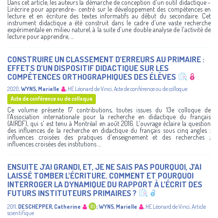
Dans cet article, les auteurs la démarche de conception d'un outil didactique -
Lirécrire pour apprendre- centré sur le développement des compétences en
lecture et en écriture des textes informatifs au début du secondaire. Cet
instrument didactique a été construit dans le cadre d'une vaste recherche
expérimentale en milieu naturel, à la suite d'une double analyse de l'activité de
lecture pour apprendre, ...
CONSTRUIRE UN CLASSEMENT D’ERREURS AU PRIMAIRE :
EFFETS D’UN DISPOSITIF DIDACTIQUE SUR LES
COMPÉTENCES ORTHOGRAPHIQUES DES ÉLÈVES
2020
,
WYNS, Marielle
,
HE Léonard de Vinci
,
Acte de conférence ou de colloque
Acte de conférence ou de colloque
Ce volume présente 17 contributions, toutes issues du 13e colloque de
l'Association internationale pour la recherche en didactique du français
(AIRDF), qui s' est tenu à Montréal en août 2016. L'ouvrage éclaire la question
des influences de la recherche en didactique du français sous cinq angles :
influences croisées des pratiques d'enseignement et des recherches ;
influences croisées des institutions ...
ENSUITE J’AI GRANDI, ET, JE NE SAIS PAS POURQUOI, J’AI
LAISSÉ TOMBER L’ÉCRITURE. COMMENT ET POURQUOI
INTERROGER LA DYNAMIQUE DU RAPPORT À L’ÉCRIT DES
FUTURS INSTITUTEURS PRIMAIRES ?
2011
,
DESCHEPPER, Catherine
;
WYNS, Marielle
,
HE Léonard de Vinci
,
Article
scientifique