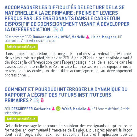
ACCOMPAGNER LES DIFFICULTÉS DE LECTURE DE LA 3E
MATERNELLE À LA 2E PRIMAIRE : FREINS ET LEVIERS
PERÇUS PAR LES ENSEIGNANTS DANS LE CADRE D'UN
DISPOSITIF DE COENSEIGNEMENT VISANT À DÉVELOPPER
LA DIFFÉRENCIATION.
07 septembre 2022
,
Dumont, Anouck
;
WYNS, Marielle
;
Libion, Morgane
,
HE
Léonard de Vinci
,
Article scientifique
Article scientifique
Dans l'objectif de réduire les inégalités scolaires, la Fédération Wallonie-
Bruxelles a mis sur pied, de janvier 2019 à aout 2020, un projet pilote visant à
développer la différenciation dans l'apprentissage initial de la lecture dans les
classes de 3e maternelle, 1e et 2e primaire. Dans ce cadre, notre équipe a mis en
œuvre, dans 45 écoles, un dispositif d'accompagnement au développement
professionnel, ...
COMMENT ET POURQUOI INTERROGER LA DYNAMIQUE DU
RAPPORT À L’ÉCRIT DES FUTURS INSTITUTEURS
PRIMAIRES ?
2011
,
DESCHEPPER, Catherine
;
WYNS, Marielle
,
HE Léonard de Vinci
,
Article
scientifique
Article scientifique
Cet article envisage le parcours de scripteur des enseignants du primaire en
formation en communauté française de Belgique, plus précisément la façon
dont s’est forgé, selon eux, leur rapport à l’écrit et l’implication que ce