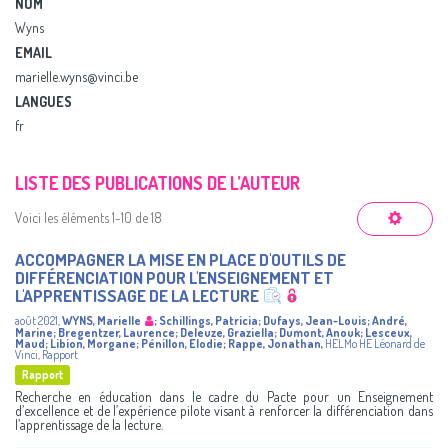
NOM
Wyns
EMAIL
marielle.wyns@vinci.be
LANGUES
fr
LISTE DES PUBLICATIONS DE L’AUTEUR
Voici les éléments 1-10 de 18
ACCOMPAGNER LA MISE EN PLACE D'OUTILS DE
DIFFÉRENCIATION POUR L'ENSEIGNEMENT ET
L'APPRENTISSAGE DE LA LECTURE
août 2021
,
WYNS, Marielle
;
Schillings, Patricia
;
Dufays, Jean-Louis
;
André,
Marine
;
Bregentzer, Laurence
;
Deleuze, Graziella
;
Dumont, Anouk
;
Lesceux,
Maud
;
Libion, Morgane
;
Pénillon, Elodie
;
Rappe, Jonathan
,
HELMo
HE Léonard de
Vinci
,
Rapport
Rapport
Recherche en éducation dans le cadre du Pacte pour un Enseignement
d’excellence et de l’expérience pilote visant à renforcer la différenciation dans
l’apprentissage de la lecture.