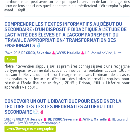
positionnement peut avoir sur leur pratique future, afin de faire émerger des
lieux de tensions et des questionnements qui mériteraient d’être explorés plus
avant. Il s’agit ...
COMPRENDRE LES TEXTES INFORMATIFS AU DÉBUT DU
SECONDAIRE : D’UN DISPOSITIF DIDACTIQUE À L’ÉTUDE DE
L’ACTIVITÉ DES ÉLÈVES ET À L’ACCOMPAGNEMENT DU
TRAVAIL D’APPROPRIATION/ TRANSFORMATION DES
ENSEIGNANTS
17 avril 2015
,
DE CROIX, Séverine
;
WYNS, Marielle
,
HE Léonard de Vinci
,
Autre
Autre
Notre intervention s’appuie sur les premières données issues d’une recherche
de type quasi expérimental , subventionnée par la Fondation Louvain (UCL –
Louvain-la-Neuve), qui porte sur l’enseignement, dans l’ordinaire de la classe,
des pratiques de lecture et d’écriture des textes informatifs requises pour
réussir à l’école (Bautier et Rayou, 2009 ; Crinon, 2011). « Lirécrire pour
apprendre » a pour ...
CONCEVOIR UN OUTIL DIDACTIQUE POUR ENSEIGNER LA
LECTURE DES TEXTES INFORMATIFS AU DÉBUT DU
SECONDAIRE
2017
,
PENNEMAN, Jessica
;
DE CROIX, Séverine
;
WYNS, Marielle
,
HE Léonard
de Vinci
,
Livre/Ouvrage ou monographie
Livre/Ouvrage ou monographie