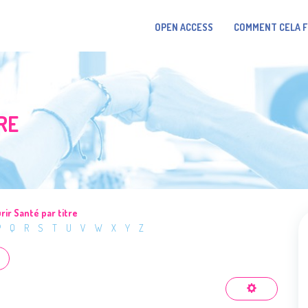
OPEN ACCESS
COMMENT CELA 
RE
rir Santé par titre
P
Q
R
S
T
U
V
W
X
Y
Z