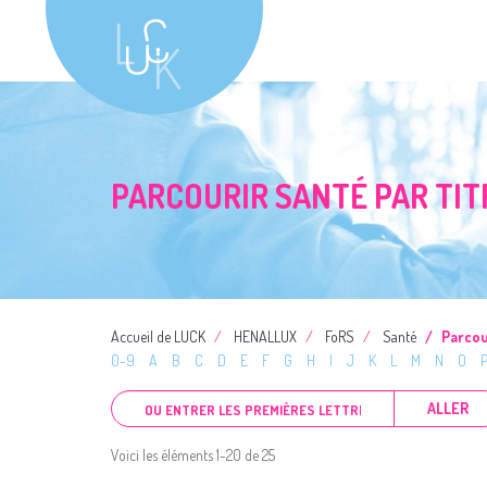
PARCOURIR SANTÉ PAR TIT
Accueil de LUCK
HENALLUX
FoRS
Santé
Parcou
0-9
A
B
C
D
E
F
G
H
I
J
K
L
M
N
O
ALLER
Voici les éléments 1-20 de 25