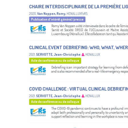
CHAIRE INTERDISCIPLINAIRE DE LA PREMIÈRE LIG
2020
,
Van Noppen, Romy
,
HENALLUXFoRS
Publication d'intérêt général/presse
Romy Van Noppen a été interviewée dans le cadre de l'émissi
Santé et Société (IRSS) de l’UCLouvain et Maitre Assi
Luxembourg (Hénallux). Elle collabore en tant qu’Assistant
CLINICAL EVENT DEBRIEFING: WHO, WHAT, WHE
2021
,
SERVOTTE, Jean-Christophe
,
HENALLUX
Acte de conférence ou de colloque
Debriefing is an important strategy for learning from defe
and is also recommended after a real-life emergency respo
COVID CHALLENGE : VIRTUAL CLINICAL DEBRIEFI
2021
,
SERVOTTE, Jean-Christophe
,
HENALLUX
Acte de conférence ou de colloque
The COVID-19 pandemic continues to have a profound impac
adapt both professionally and personally to uncertainty a
support reflection and learning in the workplace is now mor