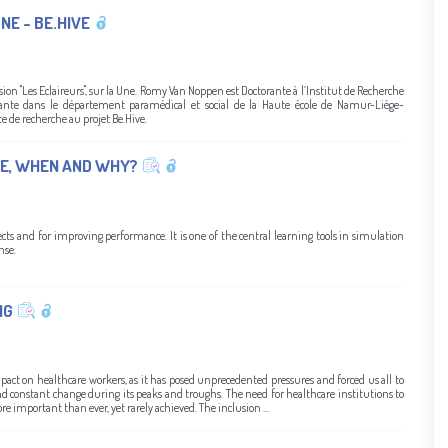
NE - BE.HIVE
on "Les Eclaireurs", sur la Une. Romy Van Noppen est Doctorante à l’Institut de Recherche
stante dans le département paramédical et social de la Haute école de Namur-Liège-
e de recherche au projet Be.Hive.
RE, WHEN AND WHY?
cts and for improving performance. It is one of the central learning tools in simulation
nse.
NG
t on healthcare workers, as it has posed unprecedented pressures and forced us all to
nd constant change during its peaks and troughs. The need for healthcare institutions to
e important than ever, yet rarely achieved. The inclusion ...