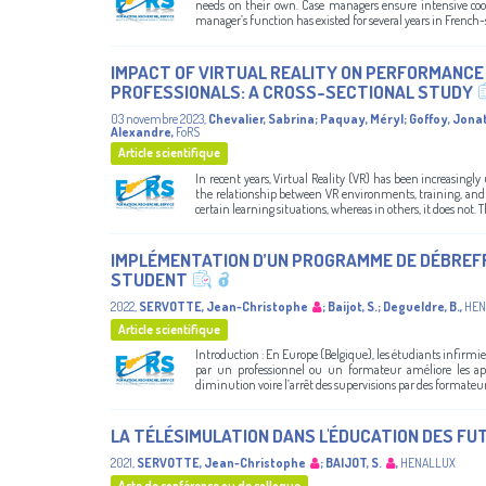
needs on their own. Case managers ensure intensive coor
manager’s function has existed for several years in French-
IMPACT OF VIRTUAL REALITY ON PERFORMANC
PROFESSIONALS: A CROSS-SECTIONAL STUDY
03 novembre 2023
,
Chevalier, Sabrina
;
Paquay, Méryl
;
Goffoy, Jona
Alexandre
,
FoRS
Article scientifique
In recent years, Virtual Reality (VR) has been increasingly 
the relationship between VR environments, training, and S
certain learning situations, whereas in others, it does not. T
IMPLÉMENTATION D’UN PROGRAMME DE DÉBREFFA
STUDENT
2022
,
SERVOTTE, Jean-Christophe
;
Baijot, S.
;
Degueldre, B.
,
HEN
Article scientifique
Introduction : En Europe (Belgique), les étudiants infirmie
par un professionnel ou un formateur améliore les ap
diminution voire l’arrêt des supervisions par des formateurs
LA TÉLÉSIMULATION DANS L'ÉDUCATION DES F
2021
,
SERVOTTE, Jean-Christophe
;
BAIJOT, S.
,
HENALLUX
Acte de conférence ou de colloque