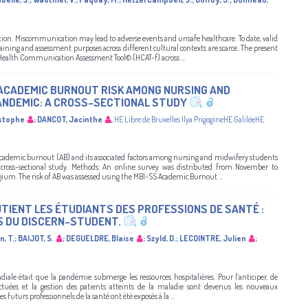
tion. Miscommunication may lead to adverse events and unsafe healthcare. To date, valid
ning and assessment purposes across different cultural contexts are scarce. The present
 Health Communication Assessment Tool© (HCAT-f) across ...
ACADEMIC BURNOUT RISK AMONG NURSING AND
ANDEMIC: A CROSS-SECTIONAL STUDY
stophe
;
DANCOT, Jacinthe
,
HE Libre de Bruxelles Ilya PrigogineHE GaliléeHE
 academic burnout (AB) and its associated factors among nursing and midwifery students
 cross-sectional study. Methods: An online survey was distributed from November to
um. The risk of AB was assessed using the MBI-SS Academic Burnout ...
UTIENT LES ÉTUDIANTS DES PROFESSIONS DE SANTÉ :
S DU DISCERN-STUDENT.
, T.
;
BAIJOT, S.
;
DEGUELDRE, Blaise
;
Szyld, D.
;
LECOINTRE, Julien
;
iale était que la pandémie submerge les ressources hospitalières. Pour l’anticiper, de
ctuées et la gestion des patients atteints de la maladie sont devenus les nouveaux
futurs professionnels de la santé ont été exposés à la ...