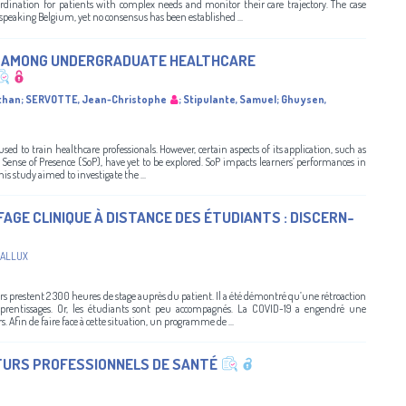
dination for patients with complex needs and monitor their care trajectory. The case
speaking Belgium, yet no consensus has been established ...
E AMONG UNDERGRADUATE HEALTHCARE
than
;
SERVOTTE, Jean-Christophe
;
Stipulante, Samuel
;
Ghuysen,
used to train healthcare professionals. However, certain aspects of its application, such as
ense of Presence (SoP), have yet to be explored. SoP impacts learners’ performances in
his study aimed to investigate the ...
GE CLINIQUE À DISTANCE DES ÉTUDIANTS : DISCERN-
ALLUX
rs prestent 2 300 heures de stage auprès du patient. Il a été démontré qu’une rétroaction
prentissages. Or, les étudiants sont peu accompagnés. La COVID-19 a engendré une
. Afin de faire face à cette situation, un programme de ...
UTURS PROFESSIONNELS DE SANTÉ