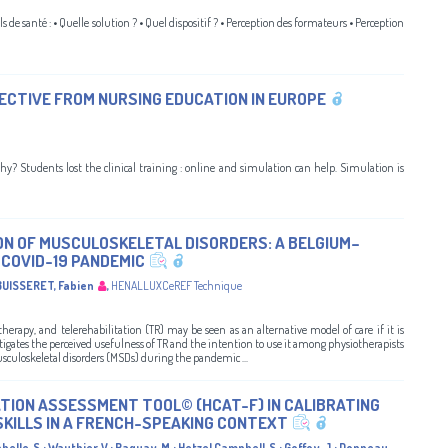
 de santé : • Quelle solution ? • Quel dispositif ? • Perception des formateurs • Perception
ECTIVE FROM NURSING EDUCATION IN EUROPE
y? Students lost the clinical training : online and simulation can help. Simulation is
ON OF MUSCULOSKELETAL DISORDERS: A BELGIUM–
 COVID-19 PANDEMIC
BUISSERET, Fabien
,
HENALLUXCeREF Technique
herapy, and telerehabilitation (TR) may be seen as an alternative model of care if it is
tigates the perceived usefulness of TR and the intention to use it among physiotherapists
uloskeletal disorders (MSDs) during the pandemic ...
ION ASSESSMENT TOOL© (HCAT-F) IN CALIBRATING
SKILLS IN A FRENCH-SPEAKING CONTEXT
belle, S.
;
Wauthier, V.
;
Paquay, M.
;
Hetzel Campbell, S.
;
Goffoy, J.
;
Donneau,