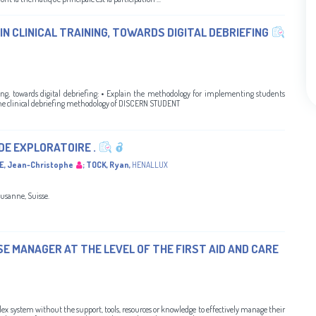
N CLINICAL TRAINING, TOWARDS DIGITAL DEBRIEFING
ining, towards digital debriefing: • Explain the methodology for implementing students
in the clinical debriefing methodology of DISCERN STUDENT
DE EXPLORATOIRE .
, Jean-Christophe
;
TOCK, Ryan
,
HENALLUX
sanne, Suisse.
E MANAGER AT THE LEVEL OF THE FIRST AID AND CARE
mplex system without the support, tools, resources or knowledge to effectively manage their