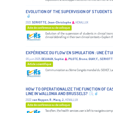
EVOLUTION OF THE SUPERVISION OF STUDENTS I
2021
,
SERVOTTE, Jean-Christophe
,
HENALLUX
Acte de conférence ou de colloque
Evolution of the supervision of students in clinical tra
clinical debriefing in their own clinical contexts • Expla
EXPÉRIENCE DU FLOW EN SIMULATION : UNE ÉTU
05 juin 2025
,
DELVAUX, Sophie
;
PILOTE, Bruno
;
GUAY, F.,
;
SERVOTTE
Article scientifique
Communication au 9ème Congrès mondial du SIDIIEF, Lau
HOW TO OPERATIONALIZE THE FUNCTION OF CAS
LINE IN WALLONIA AND BRUSSELS?
2022
,
van Noppen, R.
;
Macq, J.
,
HENALLUX
Acte de conférence ou de colloque
Too often, the health services user is left to navigate a co