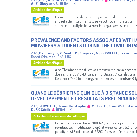
A.-F.
;
Ghuysen, A.
,
HENALLUX
Article scientifique
Communication skills training is essential in nurse educa
and reliable instruments to serve both communication trai
study empirically tested a French-language version of the
PREVALENCE AND FACTORS ASSOCIATED WITH 
MIDWIFERY STUDENTS DURING THE COVID-19 P
2022
,
Baudewyns, V.
;
Smith, P.
;
Bruyneel, A.
;
SERVOTTE, Jean-Chri
Robert SchumanHENALLUX
Article scientifique
Aim: The aim of the study was to assess the prevalence of
during the COVID-19 pandemic. Design: A correlational
December 2020 to nursing and midwifery students in Belgi
QUAND LE DÉBRIEFING CLINIQUE À DISTANCE SO
DÉVELOPPEMENT ET RÉSULTATS PRÉLIMINAIRE
2021
,
SERVOTTE, Jean-Christophe
;
Mullan, P.
;
Bram Welch-Horan
DURY, Cécile
,
HENALLUX
Acte de conférence ou de colloque
Durant la crise sanitaire COVID-19, la préoccupation mond
nombreuses modifications opérationnelles ont été effe
paradigmes (Broderick et al., 2020). Dans le même temps, les 