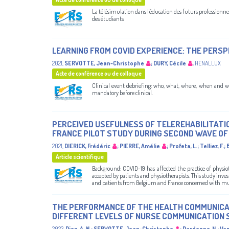
La télésimulation dans l'éducation des futurs professionnels
des étudiants
LEARNING FROM COVID EXPERIENCE: THE PERSP
2021
,
SERVOTTE, Jean-Christophe
;
DURY, Cécile
,
HENALLUX
Acte de conférence ou de colloque
Clinical event debriefing: who, what, where, when and wh
mandatory before clinical.
PERCEIVED USEFULNESS OF TELEREHABILITATI
FRANCE PILOT STUDY DURING SECOND WAVE OF
2021
,
DIERICK, Frédéric
;
PIERRE, Amélie
;
Profeta, L.
;
Telliez, F.
;
Article scientifique
Background: COVID-19 has affected the practice of physiot
accepted by patients and physiotherapists. This study inves
and patients from Belgium and France concerned with musc
THE PERFORMANCE OF THE HEALTH COMMUNICAT
DIFFERENT LEVELS OF NURSE COMMUNICATION 
2023
,
Diep, A. N.
;
SERVOTTE, Jean-Christophe
;
Dardenne, N.
;
Van