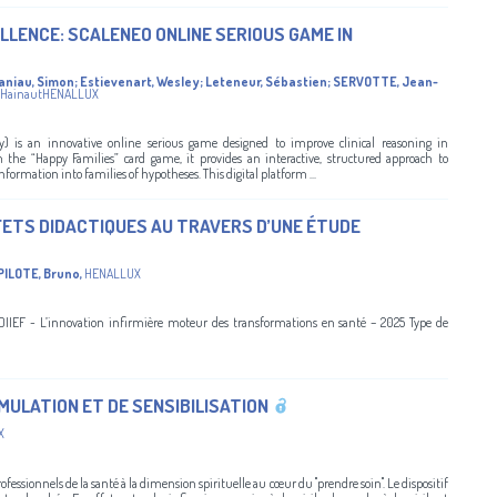
LLENCE: SCALENEO ONLINE SERIOUS GAME IN
aniau, Simon
;
Estievenart, Wesley
;
Leteneur, Sébastien
;
SERVOTTE, Jean-
n HainautHENALLUX
 is an innovative online serious game designed to improve clinical reasoning in
the “Happy Families” card game, it provides an interactive, structured approach to
information into families of hypotheses. This digital platform ...
FFETS DIDACTIQUES AU TRAVERS D’UNE ÉTUDE
PILOTE, Bruno
,
HENALLUX
IEF - L’innovation infirmière moteur des transformations en santé – 2025 Type de
IMULATION ET DE SENSIBILISATION
X
fessionnels de la santé à la dimension spirituelle au cœur du "prendre soin". Le dispositif