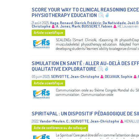
SCORE YOUR WAY TO CLINICAL REASONING EXCE
PHYSIOTHERAPY EDUCATION
21 août 2025
,
Hage, Renaud
;
Dierick, Frédéric
;
Da Natividade, Joël
;
D
Christophe
;
A. Jones, Mark
;
BUISSERET, Fabien
,
HE Louvain e
Article scientifique
SCALENEo (Smart ClinicAL rEasoning iN physiothErapy)
musculoskeletal physiotherapy education. Adapted from 
developing students/learners’ ability to categorize clinical 
SIMULATION EN SANTÉ : ALLER AU-DELÀ DES E
QUALITATIVE EXPLORATOIRE
05 juin 2025
,
SERVOTTE, Jean-Christophe
;
DELVAUX, Sophie
;
Article scientifique
Communication orale au 9ième Congrès Mondial du SIDI
communication : Communication orale
SPIRIT4PAL : UN DISPOSITIF PÉDAGOGIQUE DE S
2022
,
Vander Meulen, C.
;
SERVOTTE, Jean-Christophe
,
HENALLU
Acte de conférence ou de colloque
Le Spiritual Care peut être défini comme l'attention des pro