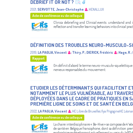
DEBRIEF IT OR NOT ?
2021
,
SERVOTTE, Jean-Christophe
,
HENALLUX
Acte de conférence ou de colloque
Clinica debriefing and Clinical events: understand and 
reflection and transfer learning behaviors into clinical pract
DÉFINITION DES TROUBLES NEURO-MUSCULO-S
2019
,
LA PAGLIA, Vincent
;
Thiry, P.
;
DIERICK, Frédéric
;
Hage, R.
;
Rapport
On définit d’abord le terme neuro-musculo-squelettique 
nerveux responsables du mouvement.
ETUDIER LES DÉTERMINANTS QUI FACILITENT ET
NOTAMMENT LE PLUS VULNÉRABLE, AU TRAVERS 
DÉPLOYÉES DANS LE CADRE DE PRATIQUES EN 
PREMIÈRE LIGNE DE SOINS ET DE SANTÉ EN BEL
2022
,
LA PAGLIA, Vincent
,
HE Libre de Bruxelles Ilya PrigogineHE Léo
Acte de conférence ou de colloque
La chaire interdisciplinaire « Be-Hive » se compose de 4 Wo
de santé en Belgique francophone, dont sa définition prend
exploratoire se développant actuellement au sein du WP2 don