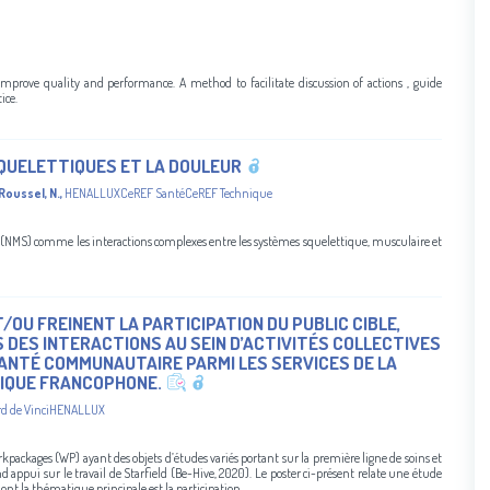
improve quality and performance. A method to facilitate discussion of actions , guide
ice.
QUELETTIQUES ET LA DOULEUR
Roussel, N.
,
HENALLUXCeREF SantéCeREF Technique
(NMS) comme les interactions complexes entre les systèmes squelettique, musculaire et
/OU FREINENT LA PARTICIPATION DU PUBLIC CIBLE,
DES INTERACTIONS AU SEIN D’ACTIVITÉS COLLECTIVES
SANTÉ COMMUNAUTAIRE PARMI LES SERVICES DE LA
GIQUE FRANCOPHONE.
nard de VinciHENALLUX
rkpackages (WP) ayant des objets d’études variés portant sur la première ligne de soins et
 appui sur le travail de Starfield (Be-Hive, 2020). Le poster ci-présent relate une étude
t la thématique principale est la participation ...