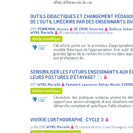
effets différenciés de ces ...
OUTILS DIDACTIQUES ET CHANGEMENT PÉDAGOGI
DE L’OUTIL LIRÉCRIRE PAR DES ENSEIGNANTS D
2016
,
PENNEMAN, Jessica
;
DE CROIX, Séverine
;
Dellisse, Sébas
WYNS, Marielle
,
HE Léonard de Vinci
,
Article scientifique
Article scientifique
Cet article porte sur le processus d’appropriatio
modèle théorique de l’appropriation d’un outil di
grandes lignes de la recherche Lirécrire dans laquel
aux professeurs de ...
SENSIBILISER LES FUTURS ENSEIGNANTS AUX É
LEURS POSTURES D’ÉTAYAGE?
2017
,
WYNS, Marielle
;
Famelart, Laurence
;
Rahier, Nicole
;
EVRARD
Article scientifique
L’évolution des pratiques scolaires amène les él
rapport aux savoirs enseignés et aux situations v
démarche complexe et spécifique. Cette situation s’a
VIV(R)E L'ORTHOGRAPHE : CYCLE 3
juillet 2018
,
WYNS, Marielle
,
HE Léonard de Vinci
,
Livre/Ouvrage ou mo