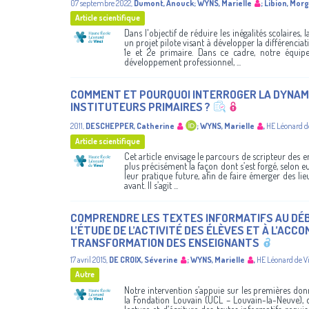
07 septembre 2022
,
Dumont, Anouck
;
WYNS, Marielle
;
Libion, Mor
Article scientifique
Dans l'objectif de réduire les inégalités scolaires
un projet pilote visant à développer la différenciati
1e et 2e primaire. Dans ce cadre, notre équi
développement professionnel, ...
COMMENT ET POURQUOI INTERROGER LA DYNAMI
INSTITUTEURS PRIMAIRES ?
2011
,
DESCHEPPER, Catherine
;
WYNS, Marielle
,
HE Léonard d
Article scientifique
Cet article envisage le parcours de scripteur des
plus précisément la façon dont s’est forgé, selon eu
leur pratique future, afin de faire émerger des li
avant. Il s’agit ...
COMPRENDRE LES TEXTES INFORMATIFS AU DÉBU
L’ÉTUDE DE L’ACTIVITÉ DES ÉLÈVES ET À L’AC
TRANSFORMATION DES ENSEIGNANTS
17 avril 2015
,
DE CROIX, Séverine
;
WYNS, Marielle
,
HE Léonard de V
Autre
Notre intervention s’appuie sur les premières don
la Fondation Louvain (UCL – Louvain-la-Neuve), qu