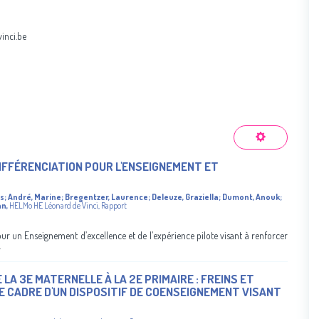
inci.be
DIFFÉRENCIATION POUR L'ENSEIGNEMENT ET
is
;
André, Marine
;
Bregentzer, Laurence
;
Deleuze, Graziella
;
Dumont, Anouk
;
an
,
HELMo
HE Léonard de Vinci
,
Rapport
r un Enseignement d’excellence et de l’expérience pilote visant à renforcer
.
LA 3E MATERNELLE À LA 2E PRIMAIRE : FREINS ET
E CADRE D'UN DISPOSITIF DE COENSEIGNEMENT VISANT