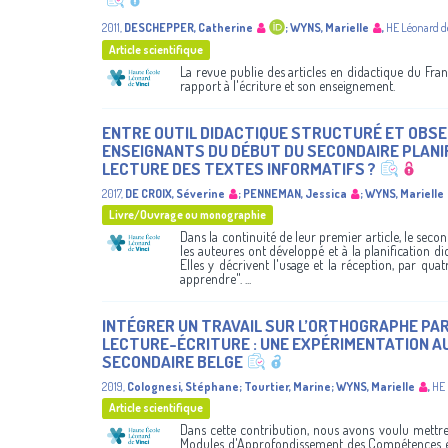
2011
,
DESCHEPPER, Catherine
;
WYNS, Marielle
,
HE Léonard d
Article scientifique
La revue publie des articles en didactique du Franç
rapport à l'écriture et son enseignement.
ENTRE OUTIL DIDACTIQUE STRUCTURÉ ET OBSER
ENSEIGNANTS DU DÉBUT DU SECONDAIRE PLANIF
LECTURE DES TEXTES INFORMATIFS ?
2017
,
DE CROIX, Séverine
;
PENNEMAN, Jessica
;
WYNS, Marielle
Livre/Ouvrage ou monographie
Dans la continuité de leur premier article, le secon
les auteures ont développé et à la planification d
Elles y décrivent l'usage et la réception, par qua
apprendre". ...
INTÉGRER UN TRAVAIL SUR L’ORTHOGRAPHE PAR 
LECTURE-ÉCRITURE : UNE EXPÉRIMENTATION AU
SECONDAIRE BELGE
2019
,
Colognesi, Stéphane
;
Tourtier, Marine
;
WYNS, Marielle
,
HE 
Article scientifique
Dans cette contribution, nous avons voulu mettre à
Modules d'Approfondissement des Compétences en 