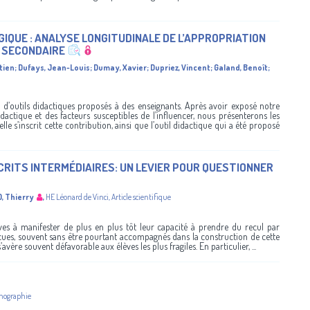
QUE : ANALYSE LONGITUDINALE DE L’APPROPRIATION
U SECONDAIRE
tien
;
Dufays, Jean-Louis
;
Dumay, Xavier
;
Dupriez, Vincent
;
Galand, Benoît
;
n d’outils didactiques proposés à des enseignants. Après avoir exposé notre
dactique et des facteurs susceptibles de l’influencer, nous présenterons les
le s’inscrit cette contribution, ainsi que l’outil didactique qui a été proposé
CRITS INTERMÉDIAIRES: UN LEVIER POUR QUESTIONNER
, Thierry
,
HE Léonard de Vinci
,
Article scientifique
èves à manifester de plus en plus tôt leur capacité à prendre du recul par
écues, souvent sans être pourtant accompagnés dans la construction de cette
vère souvent défavorable aux élèves les plus fragiles. En particulier, ...
nographie