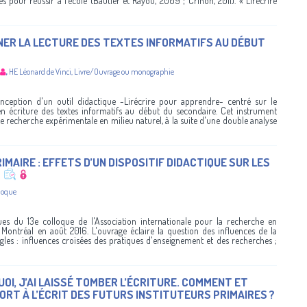
es pour réussir à l’école (Bautier et Rayou, 2009 ; Crinon, 2011). « Lirécrire
NER LA LECTURE DES TEXTES INFORMATIFS AU DÉBUT
,
HE Léonard de Vinci
,
Livre/Ouvrage ou monographie
nception d'un outil didactique -Lirécrire pour apprendre- centré sur le
 écriture des textes informatifs au début du secondaire. Cet instrument
te recherche expérimentale en milieu naturel, à la suite d'une double analyse
AIRE : EFFETS D’UN DISPOSITIF DIDACTIQUE SUR LES
S
lloque
ues du 13e colloque de l'Association internationale pour la recherche en
 Montréal en août 2016. L'ouvrage éclaire la question des influences de la
les : influences croisées des pratiques d'enseignement et des recherches ;
QUOI, J’AI LAISSÉ TOMBER L’ÉCRITURE. COMMENT ET
RT À L’ÉCRIT DES FUTURS INSTITUTEURS PRIMAIRES ?