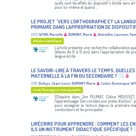
quels sont les effets du dispositif « dictée sans e
pour lui-même et quand ...
LE PROJET "VERS L'ORTHOGRAPHE ET LA LANGU
PRIMAIRE DANS L'APPROPRIATION DE DISPOSITI
2023
,
WYNS, Marielle
;
DUMONT, Marie
;
Delvallée, Laureen
;
Fam
Article scientifique
L'article présente une recherche collaborative ay
(élèves de 6 à 9 ans) dans l'appropriation de pr
langue écrite.
LE SAVOIR-LIRE À TRAVERS LE TEMPS. QUELLE
MATERNELLE À LA FIN DU SECONDAIRE ?
2019
,
Dufays, Jean-Louis
;
DUMONT, Marie
;
Ledur, Dominique
;
WYN
Livre/Ouvrage ou monographie
[Chapitre dans Jim PLUMAT, Céline MOUSSET, 
l’apprentissage. Des constats aux pistes d’action", p.
pour enseigner la lecture depuis la première mate
conducteurs et les principales ...
LIRÉCRIRE POUR APPRENDRE : COMMENT LES E
ILS UN INSTRUMENT DIDACTIQUE SPÉCIFIQUE ?