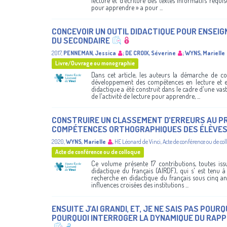
lecture et d’écriture des textes informatifs requis
pour apprendre » a pour ...
CONCEVOIR UN OUTIL DIDACTIQUE POUR ENSEIG
DU SECONDAIRE
2017
,
PENNEMAN, Jessica
;
DE CROIX, Séverine
;
WYNS, Marielle
Livre/Ouvrage ou monographie
Dans cet article, les auteurs la démarche de co
développement des compétences en lecture et en
didactique a été construit dans le cadre d'une vas
de l'activité de lecture pour apprendre, ...
CONSTRUIRE UN CLASSEMENT D’ERREURS AU PRIM
COMPÉTENCES ORTHOGRAPHIQUES DES ÉLÈVE
2020
,
WYNS, Marielle
,
HE Léonard de Vinci
,
Acte de conférence ou de co
Acte de conférence ou de colloque
Ce volume présente 17 contributions, toutes iss
didactique du français (AIRDF), qui s' est tenu à
recherche en didactique du français sous cinq ang
influences croisées des institutions ...
ENSUITE J’AI GRANDI, ET, JE NE SAIS PAS POUR
POURQUOI INTERROGER LA DYNAMIQUE DU RAPPO