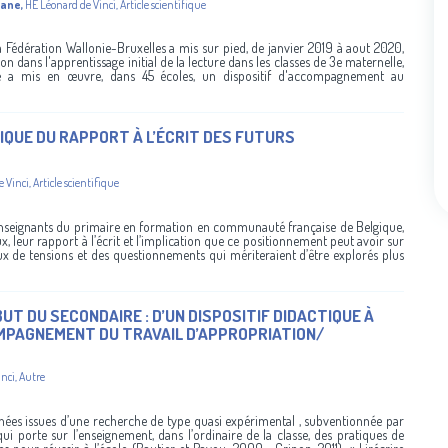
gane
,
HE Léonard de Vinci
,
Article scientifique
, la Fédération Wallonie-Bruxelles a mis sur pied, de janvier 2019 à aout 2020,
on dans l'apprentissage initial de la lecture dans les classes de 3e maternelle,
pe a mis en œuvre, dans 45 écoles, un dispositif d'accompagnement au
QUE DU RAPPORT À L’ÉCRIT DES FUTURS
e Vinci
,
Article scientifique
 enseignants du primaire en formation en communauté française de Belgique,
x, leur rapport à l’écrit et l’implication que ce positionnement peut avoir sur
eux de tensions et des questionnements qui mériteraient d’être explorés plus
T DU SECONDAIRE : D’UN DISPOSITIF DIDACTIQUE À
COMPAGNEMENT DU TRAVAIL D’APPROPRIATION/
inci
,
Autre
nées issues d’une recherche de type quasi expérimental , subventionnée par
i porte sur l’enseignement, dans l’ordinaire de la classe, des pratiques de