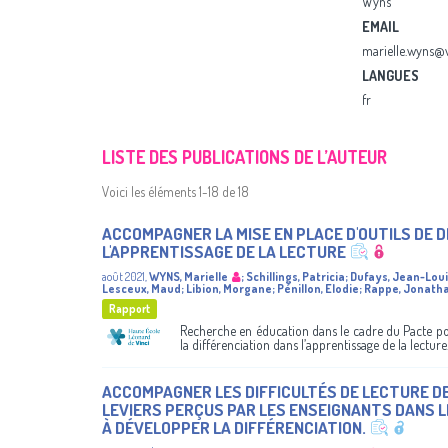
Wyns
EMAIL
marielle.wyns@v
LANGUES
fr
LISTE DES PUBLICATIONS DE L’AUTEUR
Voici les éléments 1-18 de 18
ACCOMPAGNER LA MISE EN PLACE D'OUTILS DE 
L'APPRENTISSAGE DE LA LECTURE
août 2021
,
WYNS, Marielle
;
Schillings, Patricia
;
Dufays, Jean-Lou
Lesceux, Maud
;
Libion, Morgane
;
Pénillon, Elodie
;
Rappe, Jonath
Rapport
Recherche en éducation dans le cadre du Pacte pou
la différenciation dans l’apprentissage de la lecture
ACCOMPAGNER LES DIFFICULTÉS DE LECTURE DE 
LEVIERS PERÇUS PAR LES ENSEIGNANTS DANS L
À DÉVELOPPER LA DIFFÉRENCIATION.