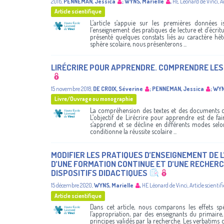
2016
,
PENNEMAN, Jessica
;
WYNS, Marielle
,
HE Léonard de Vinci
,
A
Article scientifique
L’article s’appuie sur les premières données 
l’enseignement des pratiques de lecture et d’écritu
présenté quelques constats liés au caractère hé
sphère scolaire, nous présenterons ...
LIRÉCRIRE POUR APPRENDRE. COMPRENDRE LES
15 novembre 2018
,
DE CROIX, Séverine
;
PENNEMAN, Jessica
;
WYN
Livre/Ouvrage ou monographie
La compréhension des textes et des documents cond
L’objectif de Lirécrire pour apprendre est de f
s’apprend et se décline en différents modes selo
conditionne la réussite scolaire ...
MODIFIER LES PRATIQUES D’ENSEIGNEMENT DE
D’UNE FORMATION CONTINUE ET D’UNE RECHERC
DISPOSITIFS DIDACTIQUES
15 décembre 2020
,
WYNS, Marielle
,
HE Léonard de Vinci
,
Article scientif
Article scientifique
Dans cet article, nous comparons les effets spe
l’appropriation, par des enseignants du primaire
principes validés par la recherche. Les verbatims 