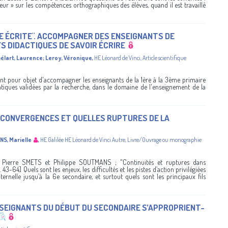
rreur » sur les compétences orthographiques des élèves, quand il est travaillé
E ÉCRITE". ACCOMPAGNER DES ENSEIGNANTS DE
FS DIDACTIQUES DE SAVOIR ÉCRIRE
élart, Laurence
;
Leroy, Véronique
,
HE Léonard de Vinci
,
Article scientifique
ant pour objet d'accompagner les enseignants de la 1ère à la 3ème primaire
atiques validées par la recherche, dans le domaine de l'enseignement de la
S CONVERGENCES ET QUELLES RUPTURES DE LA
S, Marielle
,
HE Galilée
HE Léonard de Vinci
Autre
,
Livre/Ouvrage ou monographie
Pierre SMETS et Philippe SOUTMANS ; "Continuités et ruptures dans
 43-64] Quels sont les enjeux, les difficultés et les pistes d’action privilégiées
rnelle jusqu’à la 6e secondaire, et surtout quels sont les principaux fils
NSEIGNANTS DU DÉBUT DU SECONDAIRE S’APPROPRIENT-