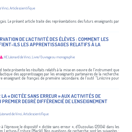
e Vinci
,
Article scientifique
ais. Le présent article traite des représentations des futurs enseignants par
VATION DE L’ACTIVITÉ DES ÉLÈVES : COMMENT LES
IENT-ILS LES APPRENTISSAGES RELATIFS À LA
,
HE Léonard de Vinci
,
Livre/Ouvrage ou monographie
d texte présente les résultats relatifs à la mise en oeuvre de l'instrument que
idactique des apprentissages par les enseignants partenaires de la recherche.
tre enseignant de français de première secondaire, de l'outil "Lirécrire pour
LA « DICTÉE SANS ERREUR » AUX ACTIVITÉS DE
 PREMIER DEGRÉ DIFFÉRENCIÉ DE L'ENSEIGNEMENT
Léonard de Vinci
,
Article scientifique
 l’épreuve le dispositif « dictée sans erreur », d’Ouzoulias (2004) dans les
Lecture-Écriture (Maclé). Nos questions de recherche sont les suivantes :