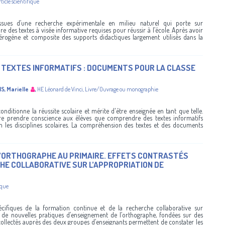
rticle scientifique
issues d’une recherche expérimentale en milieu naturel qui porte sur
re des textes à visée informative requises pour réussir à l’école. Après avoir
térogène et composite des supports didactiques largement utilisés dans la
 TEXTES INFORMATIFS : DOCUMENTS POUR LA CLASSE
S, Marielle
,
HE Léonard de Vinci
,
Livre/Ouvrage ou monographie
itionne la réussite scolaire et mérite d'être enseignée en tant que telle.
aire prendre conscience aux élèves que comprendre des textes informatifs
n les disciplines scolaires. La compréhension des textes et des documents
 L’ORTHOGRAPHE AU PRIMAIRE. EFFETS CONTRASTÉS
HE COLLABORATIVE SUR L’APPROPRIATION DE
ique
́cifiques de la formation continue et de la recherche collaborative sur
, de nouvelles pratiques d’enseignement de l’orthographe, fondées sur des
collectés auprès des deux groupes d’enseignants permettent de constater les