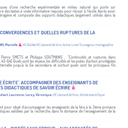
issues d’une recherche expérimentale en milieu naturel qui porte sur
re des textes à visée informative requises pour réussir à l’école. Après avoir
térogène et composite des supports didactiques largement utilisés dans la
S CONVERGENCES ET QUELLES RUPTURES DE LA
S, Marielle
,
HE Galilée
HE Léonard de Vinci
Autre
,
Livre/Ouvrage ou monographie
Pierre SMETS et Philippe SOUTMANS ; "Continuités et ruptures dans
 43-64] Quels sont les enjeux, les difficultés et les pistes d’action privilégiées
rnelle jusqu’à la 6e secondaire, et surtout quels sont les principaux fils
E ÉCRITE". ACCOMPAGNER DES ENSEIGNANTS DE
FS DIDACTIQUES DE SAVOIR ÉCRIRE
élart, Laurence
;
Leroy, Véronique
,
HE Léonard de Vinci
,
Article scientifique
ant pour objet d'accompagner les enseignants de la 1ère à la 3ème primaire
atiques validées par la recherche, dans le domaine de l'enseignement de la