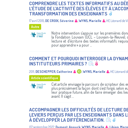
COMPRENDRE LES TEXTES INFORMATIFS AU DÉBU
L’ÉTUDE DE L’ACTIVITÉ DES ÉLÈVES ET À L’AC
TRANSFORMATION DES ENSEIGNANTS
17 avril 2015
,
DE CROIX, Séverine
;
WYNS, Marielle
,
HE Léonard de V
Autre
Notre intervention s’appuie sur les premières don
la Fondation Louvain (UCL – Louvain-la-Neuve), qu
lecture et d’écriture des textes informatifs requis
pour apprendre » a pour ...
COMMENT ET POURQUOI INTERROGER LA DYNAMI
INSTITUTEURS PRIMAIRES ?
2011
,
DESCHEPPER, Catherine
;
WYNS, Marielle
,
HE Léonard d
Article scientifique
Cet article envisage le parcours de scripteur des
plus précisément la façon dont s’est forgé, selon eu
leur pratique future, afin de faire émerger des li
avant. Il s’agit ...
ACCOMPAGNER LES DIFFICULTÉS DE LECTURE DE 
LEVIERS PERÇUS PAR LES ENSEIGNANTS DANS L
À DÉVELOPPER LA DIFFÉRENCIATION.
07 septembre 2022
,
Dumont, Anouck
;
WYNS, Marielle
;
Libion, Mor