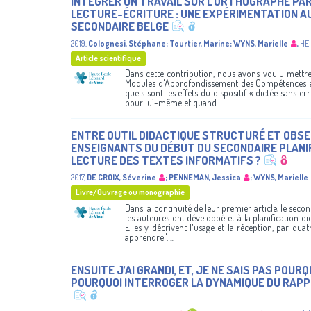
INTÉGRER UN TRAVAIL SUR L’ORTHOGRAPHE PAR 
LECTURE-ÉCRITURE : UNE EXPÉRIMENTATION AU
SECONDAIRE BELGE
2019
,
Colognesi, Stéphane
;
Tourtier, Marine
;
WYNS, Marielle
,
HE 
Article scientifique
Dans cette contribution, nous avons voulu mettre à
Modules d'Approfondissement des Compétences en 
quels sont les effets du dispositif « dictée sans e
pour lui-même et quand ...
ENTRE OUTIL DIDACTIQUE STRUCTURÉ ET OBSER
ENSEIGNANTS DU DÉBUT DU SECONDAIRE PLANIF
LECTURE DES TEXTES INFORMATIFS ?
2017
,
DE CROIX, Séverine
;
PENNEMAN, Jessica
;
WYNS, Marielle
Livre/Ouvrage ou monographie
Dans la continuité de leur premier article, le secon
les auteures ont développé et à la planification d
Elles y décrivent l'usage et la réception, par qua
apprendre". ...
ENSUITE J’AI GRANDI, ET, JE NE SAIS PAS POUR
POURQUOI INTERROGER LA DYNAMIQUE DU RAPPO