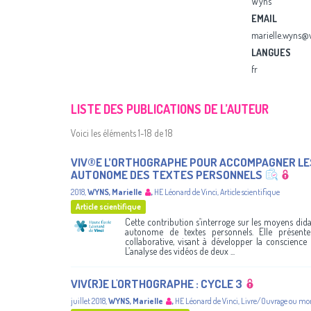
Wyns
EMAIL
marielle.wyns@v
LANGUES
fr
LISTE DES PUBLICATIONS DE L’AUTEUR
Voici les éléments 1-18 de 18
VIV®E L’ORTHOGRAPHE POUR ACCOMPAGNER LES
AUTONOME DES TEXTES PERSONNELS
2018
,
WYNS, Marielle
,
HE Léonard de Vinci
,
Article scientifique
Article scientifique
Cette contribution s’interroge sur les moyens didac
autonome de textes personnels. Elle présente 
collaborative, visant à développer la conscience 
L’analyse des vidéos de deux ...
VIV(R)E L'ORTHOGRAPHE : CYCLE 3
juillet 2018
,
WYNS, Marielle
,
HE Léonard de Vinci
,
Livre/Ouvrage ou mo