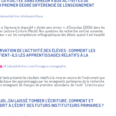
LA « DICTÉE SANS ERREUR » AUX ACTIVITÉS DE
 PREMIER DEGRÉ DIFFÉRENCIÉ DE L'ENSEIGNEMENT
Léonard de Vinci
,
Article scientifique
 l’épreuve le dispositif « dictée sans erreur », d’Ouzoulias (2004) dans les
Lecture-Écriture (Maclé). Nos questions de recherche sont les suivantes :
rreur » sur les compétences orthographiques des élèves, quand il est travaillé
VATION DE L’ACTIVITÉ DES ÉLÈVES : COMMENT LES
IENT-ILS LES APPRENTISSAGES RELATIFS À LA
,
HE Léonard de Vinci
,
Livre/Ouvrage ou monographie
d texte présente les résultats relatifs à la mise en oeuvre de l'instrument que
idactique des apprentissages par les enseignants partenaires de la recherche.
tre enseignant de français de première secondaire, de l'outil "Lirécrire pour
QUOI, J’AI LAISSÉ TOMBER L’ÉCRITURE. COMMENT ET
RT À L’ÉCRIT DES FUTURS INSTITUTEURS PRIMAIRES ?