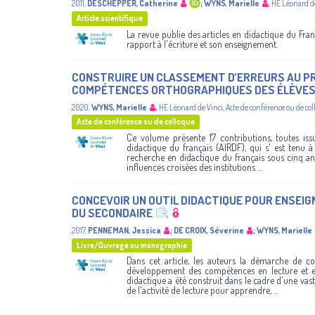
2011
,
DESCHEPPER, Catherine
;
WYNS, Marielle
,
HE Léonard d
Article scientifique
La revue publie des articles en didactique du Franç
rapport à l'écriture et son enseignement.
CONSTRUIRE UN CLASSEMENT D’ERREURS AU PRIM
COMPÉTENCES ORTHOGRAPHIQUES DES ÉLÈVE
2020
,
WYNS, Marielle
,
HE Léonard de Vinci
,
Acte de conférence ou de co
Acte de conférence ou de colloque
Ce volume présente 17 contributions, toutes iss
didactique du français (AIRDF), qui s' est tenu à
recherche en didactique du français sous cinq ang
influences croisées des institutions ...
CONCEVOIR UN OUTIL DIDACTIQUE POUR ENSEIG
DU SECONDAIRE
2017
,
PENNEMAN, Jessica
;
DE CROIX, Séverine
;
WYNS, Marielle
Livre/Ouvrage ou monographie
Dans cet article, les auteurs la démarche de co
développement des compétences en lecture et en
didactique a été construit dans le cadre d'une vas
de l'activité de lecture pour apprendre, ...