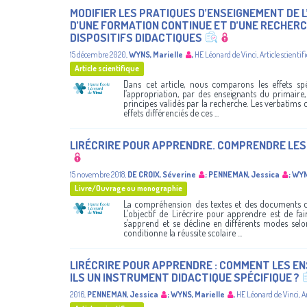
MODIFIER LES PRATIQUES D’ENSEIGNEMENT DE
D’UNE FORMATION CONTINUE ET D’UNE RECHERC
DISPOSITIFS DIDACTIQUES
15 décembre 2020
,
WYNS, Marielle
,
HE Léonard de Vinci
,
Article scientif
Article scientifique
Dans cet article, nous comparons les effets spe
l’appropriation, par des enseignants du primaire
principes validés par la recherche. Les verbatims 
effets différenciés de ces ...
LIRÉCRIRE POUR APPRENDRE. COMPRENDRE LES
15 novembre 2018
,
DE CROIX, Séverine
;
PENNEMAN, Jessica
;
WYN
Livre/Ouvrage ou monographie
La compréhension des textes et des documents cond
L’objectif de Lirécrire pour apprendre est de f
s’apprend et se décline en différents modes selo
conditionne la réussite scolaire ...
LIRÉCRIRE POUR APPRENDRE : COMMENT LES E
ILS UN INSTRUMENT DIDACTIQUE SPÉCIFIQUE ?
2016
,
PENNEMAN, Jessica
;
WYNS, Marielle
,
HE Léonard de Vinci
,
A