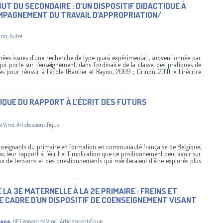
T DU SECONDAIRE : D’UN DISPOSITIF DIDACTIQUE À
COMPAGNEMENT DU TRAVAIL D’APPROPRIATION/
inci
,
Autre
nées issues d’une recherche de type quasi expérimental , subventionnée par
i porte sur l’enseignement, dans l’ordinaire de la classe, des pratiques de
es pour réussir à l’école (Bautier et Rayou, 2009 ; Crinon, 2011). « Lirécrire
QUE DU RAPPORT À L’ÉCRIT DES FUTURS
e Vinci
,
Article scientifique
 enseignants du primaire en formation en communauté française de Belgique,
x, leur rapport à l’écrit et l’implication que ce positionnement peut avoir sur
eux de tensions et des questionnements qui mériteraient d’être explorés plus
LA 3E MATERNELLE À LA 2E PRIMAIRE : FREINS ET
E CADRE D'UN DISPOSITIF DE COENSEIGNEMENT VISANT
gane
,
HE Léonard de Vinci
,
Article scientifique