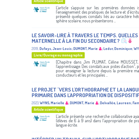
Article scientifique
L’article s’appuie sur les premières données 
l’enseignement des pratiques de lecture et d’écritu
présenté quelques constats liés au caractère hé
sphère scolaire, nous présenterons ...
LE SAVOIR-LIRE À TRAVERS LE TEMPS. QUELLE
MATERNELLE À LA FIN DU SECONDAIRE ?
2019
,
Dufays, Jean-Louis
;
DUMONT, Marie
;
Ledur, Dominique
;
WYN
Livre/Ouvrage ou monographie
[Chapitre dans Jim PLUMAT, Céline MOUSSET, 
l’apprentissage. Des constats aux pistes d’action", p.
pour enseigner la lecture depuis la première mate
conducteurs et les principales ...
LE PROJET "VERS L'ORTHOGRAPHE ET LA LANGU
PRIMAIRE DANS L'APPROPRIATION DE DISPOSITI
2023
,
WYNS, Marielle
;
DUMONT, Marie
;
Delvallée, Laureen
;
Fam
Article scientifique
L'article présente une recherche collaborative ay
(élèves de 6 à 9 ans) dans l'appropriation de pr
langue écrite.