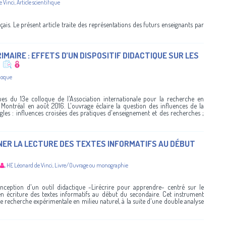
e Vinci
,
Article scientifique
ais. Le présent article traite des représentations des futurs enseignants par
AIRE : EFFETS D’UN DISPOSITIF DIDACTIQUE SUR LES
S
lloque
ues du 13e colloque de l'Association internationale pour la recherche en
 Montréal en août 2016. L'ouvrage éclaire la question des influences de la
les : influences croisées des pratiques d'enseignement et des recherches ;
NER LA LECTURE DES TEXTES INFORMATIFS AU DÉBUT
,
HE Léonard de Vinci
,
Livre/Ouvrage ou monographie
nception d'un outil didactique -Lirécrire pour apprendre- centré sur le
 écriture des textes informatifs au début du secondaire. Cet instrument
te recherche expérimentale en milieu naturel, à la suite d'une double analyse