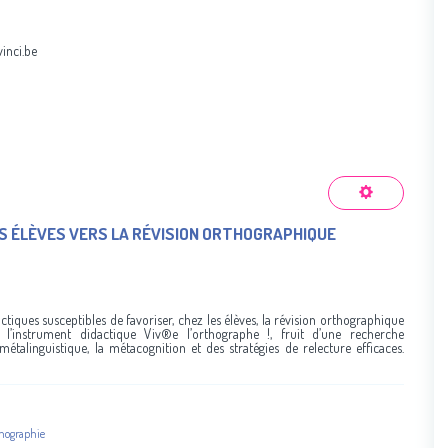
inci.be
 ÉLÈVES VERS LA RÉVISION ORTHOGRAPHIQUE
tiques susceptibles de favoriser, chez les élèves, la révision orthographique
l’instrument didactique Viv®e l’orthographe !, fruit d’une recherche
métalinguistique, la métacognition et des stratégies de relecture efficaces.
nographie