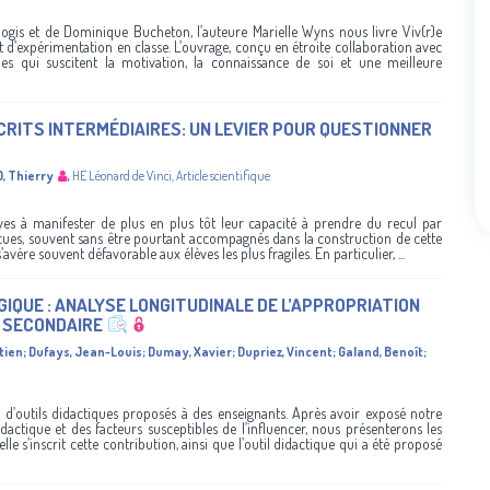
ogis et de Dominique Bucheton, l’auteure Marielle Wyns nous livre Viv(r)e
t d’expérimentation en classe. L’ouvrage, conçu en étroite collaboration avec
es qui suscitent la motivation, la connaissance de soi et une meilleure
CRITS INTERMÉDIAIRES: UN LEVIER POUR QUESTIONNER
, Thierry
,
HE Léonard de Vinci
,
Article scientifique
èves à manifester de plus en plus tôt leur capacité à prendre du recul par
écues, souvent sans être pourtant accompagnés dans la construction de cette
vère souvent défavorable aux élèves les plus fragiles. En particulier, ...
QUE : ANALYSE LONGITUDINALE DE L’APPROPRIATION
U SECONDAIRE
tien
;
Dufays, Jean-Louis
;
Dumay, Xavier
;
Dupriez, Vincent
;
Galand, Benoît
;
n d’outils didactiques proposés à des enseignants. Après avoir exposé notre
dactique et des facteurs susceptibles de l’influencer, nous présenterons les
le s’inscrit cette contribution, ainsi que l’outil didactique qui a été proposé