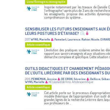
Livre/Ouvrage ou monographie
Inspirée notamment par les travaux de Danièle C
l’orthographe ! après plus de 3 ans de recherche e
les enseignants, propose des activités dynamiqu
compréhension du système ...
SENSIBILISER LES FUTURS ENSEIGNANTS AUX É
LEURS POSTURES D’ÉTAYAGE?
2017
,
WYNS, Marielle
;
Famelart, Laurence
;
Rahier, Nicole
;
EVRARD
Article scientifique
L’évolution des pratiques scolaires amène les él
rapport aux savoirs enseignés et aux situations v
démarche complexe et spécifique. Cette situation s’a
OUTILS DIDACTIQUES ET CHANGEMENT PÉDAGOGI
DE L’OUTIL LIRÉCRIRE PAR DES ENSEIGNANTS D
2016
,
PENNEMAN, Jessica
;
DE CROIX, Séverine
;
Dellisse, Sébas
WYNS, Marielle
,
HE Léonard de Vinci
,
Article scientifique
Article scientifique
Cet article porte sur le processus d’appropriatio
modèle théorique de l’appropriation d’un outil di
grandes lignes de la recherche Lirécrire dans laquel
aux professeurs de ...