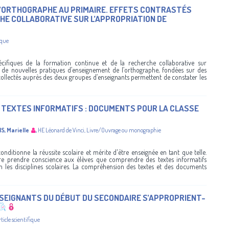
 L’ORTHOGRAPHE AU PRIMAIRE. EFFETS CONTRASTÉS
HE COLLABORATIVE SUR L’APPROPRIATION DE
ique
́cifiques de la formation continue et de la recherche collaborative sur
, de nouvelles pratiques d’enseignement de l’orthographe, fondées sur des
collectés auprès des deux groupes d’enseignants permettent de constater les
 TEXTES INFORMATIFS : DOCUMENTS POUR LA CLASSE
S, Marielle
,
HE Léonard de Vinci
,
Livre/Ouvrage ou monographie
itionne la réussite scolaire et mérite d'être enseignée en tant que telle.
aire prendre conscience aux élèves que comprendre des textes informatifs
n les disciplines scolaires. La compréhension des textes et des documents
NSEIGNANTS DU DÉBUT DU SECONDAIRE S’APPROPRIENT-
rticle scientifique