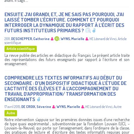
avant. Il s’agit ...
ENSUITE J’AI GRANDI, ET, JE NE SAIS PAS POURQUOI, J’AI
LAISSÉ TOMBER L’ÉCRITURE. COMMENT ET POURQUOI
INTERROGER LA DYNAMIQUE DU RAPPORT À L’ÉCRIT DES
FUTURS INSTITUTEURS PRIMAIRES ?
2011
,
DESCHEPPER, Catherine
;
WYNS, Marielle
,
HE Léonard de Vinci
,
Article
scientifique
Article scientifique
La revue publie des articles en didactique du Français. Le présent article traite
des représentations des futurs enseignants par rapport à l'écriture et son
enseignement.
COMPRENDRE LES TEXTES INFORMATIFS AU DÉBUT DU
SECONDAIRE : D’UN DISPOSITIF DIDACTIQUE À L’ÉTUDE DE
L’ACTIVITÉ DES ÉLÈVES ET À L’ACCOMPAGNEMENT DU
TRAVAIL D’APPROPRIATION/ TRANSFORMATION DES
ENSEIGNANTS
17 avril 2015
,
DE CROIX, Séverine
;
WYNS, Marielle
,
HE Léonard de Vinci
,
Autre
Autre
Notre intervention s’appuie sur les premières données issues d’une recherche
de type quasi expérimental , subventionnée par la Fondation Louvain (UCL –
Louvain-la-Neuve), qui porte sur l’enseignement, dans l’ordinaire de la classe,
des pratiques de lecture et d’écriture des textes informatifs requises pour