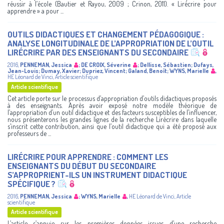
réussir à l’école (Bautier et Rayou, 2009 ; Crinon, 2011). « Lirécrire pour
apprendre » a pour ...
OUTILS DIDACTIQUES ET CHANGEMENT PÉDAGOGIQUE :
ANALYSE LONGITUDINALE DE L’APPROPRIATION DE L’OUTIL
LIRÉCRIRE PAR DES ENSEIGNANTS DU SECONDAIRE
2016
,
PENNEMAN, Jessica
;
DE CROIX, Séverine
;
Dellisse, Sébastien
;
Dufays,
Jean-Louis
;
Dumay, Xavier
;
Dupriez, Vincent
;
Galand, Benoît
;
WYNS, Marielle
,
HE Léonard de Vinci
,
Article scientifique
Article scientifique
Cet article porte sur le processus d’appropriation d’outils didactiques proposés
à des enseignants. Après avoir exposé notre modèle théorique de
l’appropriation d’un outil didactique et des facteurs susceptibles de l’influencer,
nous présenterons les grandes lignes de la recherche Lirécrire dans laquelle
s’inscrit cette contribution, ainsi que l’outil didactique qui a été proposé aux
professeurs de ...
LIRÉCRIRE POUR APPRENDRE : COMMENT LES
ENSEIGNANTS DU DÉBUT DU SECONDAIRE
S’APPROPRIENT-ILS UN INSTRUMENT DIDACTIQUE
SPÉCIFIQUE ?
2016
,
PENNEMAN, Jessica
;
WYNS, Marielle
,
HE Léonard de Vinci
,
Article
scientifique
Article scientifique
L’article s’appuie sur les premières données issues d’une recherche