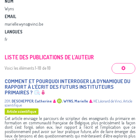
NOM
Wyns
EMAIL
marielle.wyns@vinci.be
LANGUES
fr
LISTE DES PUBLICATIONS DE L’AUTEUR
Voici les éléments 1-18 de 18
COMMENT ET POURQUOI INTERROGER LA DYNAMIQUE DU
RAPPORT À L’ÉCRIT DES FUTURS INSTITUTEURS
PRIMAIRES ?
2011
,
DESCHEPPER, Catherine
;
WYNS, Marielle
,
HE Léonard de Vinci
,
Article
scientifique
Article scientifique
Cet article envisage le parcours de scripteur des enseignants du primaire en
formation en communauté française de Belgique, plus précisément la façon
dont s’est forgé, selon eux, leur rapport à l’écrit et l’implication que ce
positionnement peut avoir sur leur pratique future, afin de faire émerger des
lieux de tensions et des questionnements qui mériteraient d’être explorés plus