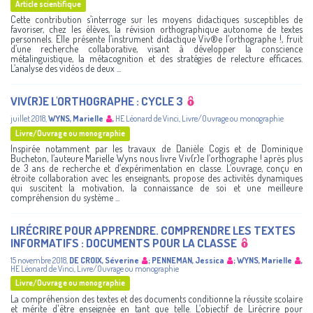
Article scientifique
Cette contribution s’interroge sur les moyens didactiques susceptibles de
favoriser, chez les élèves, la révision orthographique autonome de textes
personnels. Elle présente l’instrument didactique Viv®e l’orthographe !, fruit
d’une recherche collaborative, visant à développer la conscience
métalinguistique, la métacognition et des stratégies de relecture efficaces.
L’analyse des vidéos de deux ...
VIV(R)E L'ORTHOGRAPHE : CYCLE 3
juillet 2018
,
WYNS, Marielle
,
HE Léonard de Vinci
,
Livre/Ouvrage ou monographie
Livre/Ouvrage ou monographie
Inspirée notamment par les travaux de Danièle Cogis et de Dominique
Bucheton, l’auteure Marielle Wyns nous livre Viv(r)e l’orthographe ! après plus
de 3 ans de recherche et d’expérimentation en classe. L’ouvrage, conçu en
étroite collaboration avec les enseignants, propose des activités dynamiques
qui suscitent la motivation, la connaissance de soi et une meilleure
compréhension du système ...
LIRÉCRIRE POUR APPRENDRE. COMPRENDRE LES TEXTES
INFORMATIFS : DOCUMENTS POUR LA CLASSE
15 novembre 2018
,
DE CROIX, Séverine
;
PENNEMAN, Jessica
;
WYNS, Marielle
,
HE Léonard de Vinci
,
Livre/Ouvrage ou monographie
Livre/Ouvrage ou monographie
La compréhension des textes et des documents conditionne la réussite scolaire
et mérite d'être enseignée en tant que telle. L’objectif de Lirécrire pour