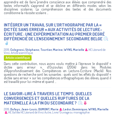
apprendre est de faire prendre conscience aux élèves que comprendre des
textes informatifs s’apprend et se décline en différents modes selon les
disciplines scolaires. La compréhension des textes et des documents
conditionne la réussite scolaire ...
INTÉGRER UN TRAVAIL SUR L’ORTHOGRAPHE PAR LA «
DICTÉE SANS ERREUR » AUX ACTIVITÉS DE LECTURE-
ÉCRITURE : UNE EXPÉRIMENTATION AU PREMIER DEGRÉ
DIFFÉRENCIÉ DE L'ENSEIGNEMENT SECONDAIRE BELGE
2019
,
Colognesi, Stéphane
;
Tourtier, Marine
;
WYNS, Marielle
,
HE Léonard de
Vinci
,
Article scientifique
Article scientifique
Dans cette contribution, nous avons voulu mettre à l’épreuve le dispositif «
dictée sans erreur », d’Ouzoulias (2004) dans les Modules
d'Approfondissement des Compétences en Lecture-Écriture (Maclé). Nos
questions de recherche sont les suivantes : quels sont les effets du dispositif «
dictée sans erreur » sur les compétences orthographiques des élèves, quand il
est travaillé pour lui-même et quand ...
LE SAVOIR-LIRE À TRAVERS LE TEMPS. QUELLES
CONVERGENCES ET QUELLES RUPTURES DE LA
MATERNELLE À LA FIN DU SECONDAIRE ?
2019
,
Dufays, Jean-Louis
;
DUMONT, Marie
;
Ledur, Dominique
;
WYNS, Marielle
,
HE Galilée
HE Léonard de Vinci
Autre
,
Livre/Ouvrage ou monographie