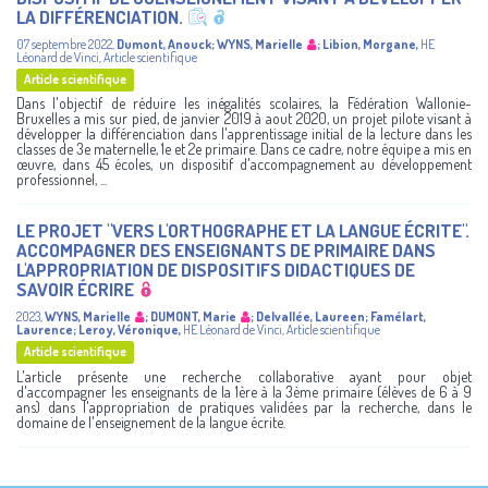
LA DIFFÉRENCIATION.
07 septembre 2022
,
Dumont, Anouck
;
WYNS, Marielle
;
Libion, Morgane
,
HE
Léonard de Vinci
,
Article scientifique
Article scientifique
Dans l'objectif de réduire les inégalités scolaires, la Fédération Wallonie-
Bruxelles a mis sur pied, de janvier 2019 à aout 2020, un projet pilote visant à
développer la différenciation dans l'apprentissage initial de la lecture dans les
classes de 3e maternelle, 1e et 2e primaire. Dans ce cadre, notre équipe a mis en
œuvre, dans 45 écoles, un dispositif d'accompagnement au développement
professionnel, ...
LE PROJET "VERS L'ORTHOGRAPHE ET LA LANGUE ÉCRITE".
ACCOMPAGNER DES ENSEIGNANTS DE PRIMAIRE DANS
L'APPROPRIATION DE DISPOSITIFS DIDACTIQUES DE
SAVOIR ÉCRIRE
2023
,
WYNS, Marielle
;
DUMONT, Marie
;
Delvallée, Laureen
;
Famélart,
Laurence
;
Leroy, Véronique
,
HE Léonard de Vinci
,
Article scientifique
Article scientifique
L'article présente une recherche collaborative ayant pour objet
d'accompagner les enseignants de la 1ère à la 3ème primaire (élèves de 6 à 9
ans) dans l'appropriation de pratiques validées par la recherche, dans le
domaine de l'enseignement de la langue écrite.