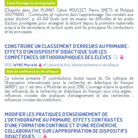
Livre/Ouvrage ou monographie
[Chapitre dans Jim PLUMAT, Céline MOUSSET, Pierre SMETS et Philippe
SOUTMANS ; "Continuités et ruptures dans l’apprentissage. Des constats aux
pistes d’action", p. 43-64] Quels sont les enjeux, les difficultés et les pistes
d’action privilégiées pour enseigner la lecture depuis la première maternelle
jusqu’à la 6e secondaire, et surtout quels sont les principaux fils conducteurs
et les principales ...
CONSTRUIRE UN CLASSEMENT D’ERREURS AU PRIMAIRE :
EFFETS D’UN DISPOSITIF DIDACTIQUE SUR LES
COMPÉTENCES ORTHOGRAPHIQUES DES ÉLÈVES
2020
,
WYNS, Marielle
,
HE Léonard de Vinci
,
Acte de conférence ou de colloque
Acte de conférence ou de colloque
Ce volume présente 17 contributions, toutes issues du 13e colloque de
l'Association internationale pour la recherche en didactique du français
(AIRDF), qui s' est tenu à Montréal en août 2016. L'ouvrage éclaire la question
des influences de la recherche en didactique du français sous cinq angles :
influences croisées des pratiques d'enseignement et des recherches ;
influences croisées des institutions ...
MODIFIER LES PRATIQUES D’ENSEIGNEMENT DE
L’ORTHOGRAPHE AU PRIMAIRE. EFFETS CONTRASTÉS
D’UNE FORMATION CONTINUE ET D’UNE RECHERCHE
COLLABORATIVE SUR L’APPROPRIATION DE DISPOSITIFS
DIDACTIQUES