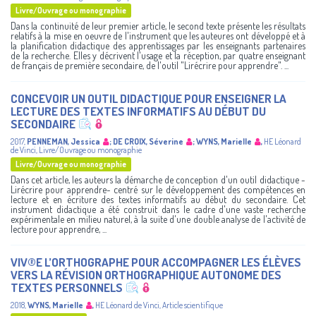
Livre/Ouvrage ou monographie
Dans la continuité de leur premier article, le second texte présente les résultats
relatifs à la mise en oeuvre de l'instrument que les auteures ont développé et à
la planification didactique des apprentissages par les enseignants partenaires
de la recherche. Elles y décrivent l'usage et la réception, par quatre enseignant
de français de première secondaire, de l'outil "Lirécrire pour apprendre". ...
CONCEVOIR UN OUTIL DIDACTIQUE POUR ENSEIGNER LA
LECTURE DES TEXTES INFORMATIFS AU DÉBUT DU
SECONDAIRE
2017
,
PENNEMAN, Jessica
;
DE CROIX, Séverine
;
WYNS, Marielle
,
HE Léonard
de Vinci
,
Livre/Ouvrage ou monographie
Livre/Ouvrage ou monographie
Dans cet article, les auteurs la démarche de conception d'un outil didactique -
Lirécrire pour apprendre- centré sur le développement des compétences en
lecture et en écriture des textes informatifs au début du secondaire. Cet
instrument didactique a été construit dans le cadre d'une vaste recherche
expérimentale en milieu naturel, à la suite d'une double analyse de l'activité de
lecture pour apprendre, ...
VIV®E L’ORTHOGRAPHE POUR ACCOMPAGNER LES ÉLÈVES
VERS LA RÉVISION ORTHOGRAPHIQUE AUTONOME DES
TEXTES PERSONNELS
2018
,
WYNS, Marielle
,
HE Léonard de Vinci
,
Article scientifique