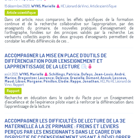
15 décembre 2020
,
WYNS, Marielle
,
HE Léonard de Vinci
,
Article scientifique
Article scientifique
Dans cet article, nous comparons les effets spécifiques de la formation
continue et de la recherche collaborative sur l’appropriation, par des
enseignants du primaire, de nouvelles pratiques d’enseignement de
l’orthographe, fondées sur des principes validés par la recherche. Les
verbatims collectés auprès des deux groupes d’enseignants permettent de
constater les effets différenciés de ces ...
ACCOMPAGNER LA MISE EN PLACE D'OUTILS DE
DIFFÉRENCIATION POUR L'ENSEIGNEMENT ET
L'APPRENTISSAGE DE LA LECTURE
août 2021
,
WYNS, Marielle
;
Schillings, Patricia
;
Dufays, Jean-Louis
;
André,
Marine
;
Bregentzer, Laurence
;
Deleuze, Graziella
;
Dumont, Anouk
;
Lesceux,
Maud
;
Libion, Morgane
;
Pénillon, Elodie
;
Rappe, Jonathan
,
HELMo
HE Léonard de
Vinci
,
Rapport
Rapport
Recherche en éducation dans le cadre du Pacte pour un Enseignement
d’excellence et de l’expérience pilote visant à renforcer la différenciation dans
l’apprentissage de la lecture.
ACCOMPAGNER LES DIFFICULTÉS DE LECTURE DE LA 3E
MATERNELLE À LA 2E PRIMAIRE : FREINS ET LEVIERS
PERÇUS PAR LES ENSEIGNANTS DANS LE CADRE D'UN
DISPOSITIF DE COENSEIGNEMENT VISANT À DÉVELOPPER