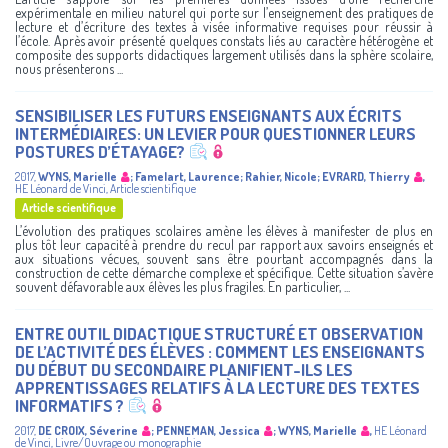
expérimentale en milieu naturel qui porte sur l’enseignement des pratiques de
lecture et d’écriture des textes à visée informative requises pour réussir à
l’école. Après avoir présenté quelques constats liés au caractère hétérogène et
composite des supports didactiques largement utilisés dans la sphère scolaire,
nous présenterons ...
SENSIBILISER LES FUTURS ENSEIGNANTS AUX ÉCRITS
INTERMÉDIAIRES: UN LEVIER POUR QUESTIONNER LEURS
POSTURES D’ÉTAYAGE?
2017
,
WYNS, Marielle
;
Famelart, Laurence
;
Rahier, Nicole
;
EVRARD, Thierry
,
HE Léonard de Vinci
,
Article scientifique
Article scientifique
L’évolution des pratiques scolaires amène les élèves à manifester de plus en
plus tôt leur capacité à prendre du recul par rapport aux savoirs enseignés et
aux situations vécues, souvent sans être pourtant accompagnés dans la
construction de cette démarche complexe et spécifique. Cette situation s’avère
souvent défavorable aux élèves les plus fragiles. En particulier, ...
ENTRE OUTIL DIDACTIQUE STRUCTURÉ ET OBSERVATION
DE L’ACTIVITÉ DES ÉLÈVES : COMMENT LES ENSEIGNANTS
DU DÉBUT DU SECONDAIRE PLANIFIENT-ILS LES
APPRENTISSAGES RELATIFS À LA LECTURE DES TEXTES
INFORMATIFS ?
2017
,
DE CROIX, Séverine
;
PENNEMAN, Jessica
;
WYNS, Marielle
,
HE Léonard
de Vinci
,
Livre/Ouvrage ou monographie